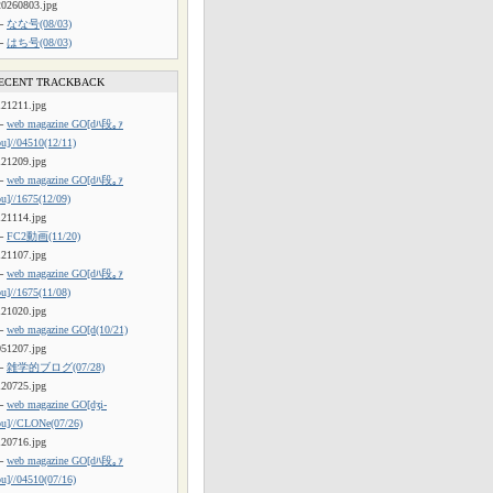
20260803.jpg
└
なな号(08/03)
└
はち号(08/03)
ECENT TRACKBACK
121211.jpg
└
web magazine GO[dﾊ段｡ｧ
ou]//04510(12/11)
121209.jpg
└
web magazine GO[dﾊ段｡ｧ
ou]//1675(12/09)
121114.jpg
└
FC2動画(11/20)
121107.jpg
└
web magazine GO[dﾊ段｡ｧ
ou]//1675(11/08)
121020.jpg
└
web magazine GO[d(10/21)
051207.jpg
└
雑学的ブログ(07/28)
120725.jpg
└
web magazine GO[dʒi-
ou]//CLONe(07/26)
120716.jpg
└
web magazine GO[dﾊ段｡ｧ
ou]//04510(07/16)