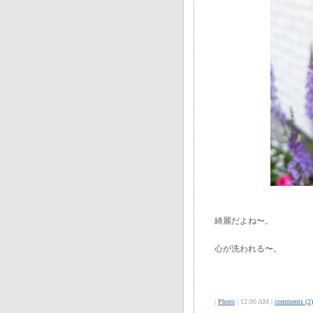
綺麗だよね〜。
心が洗われる〜。
|
Photo
| 12:00 AM |
comments (2)