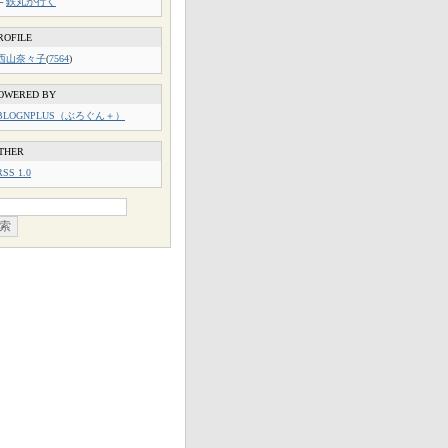
└
鉄丸が行く
ROFILE
西山奈々子
(
7564
)
OWERED BY
BLOGNPLUS（ぶろぐん＋）
THER
RSS 1.0