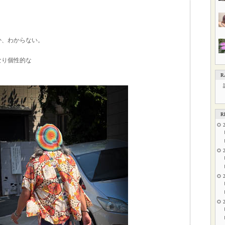
か、わからない。
なり個性的な
R
R