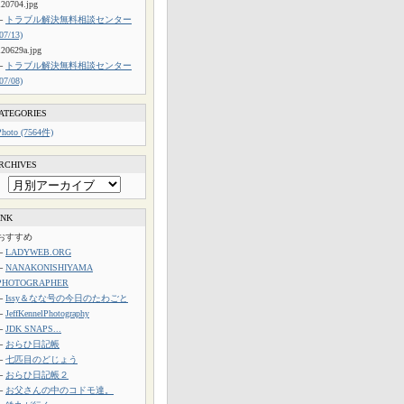
120704.jpg
└
トラブル解決無料相談センター
(07/13)
120629a.jpg
└
トラブル解決無料相談センター
(07/08)
ATEGORIES
Photo (7564件)
RCHIVES
INK
おすすめ
└
LADYWEB.ORG
└
NANAKONISHIYAMA
PHOTOGRAPHER
└
Issy＆なな号の今日のたわごと
└
JeffKennelPhotography
└
JDK SNAPS...
└
おらひ日記帳
└
七匹目のどじょう
└
おらひ日記帳２
└
お父さんの中のコドモ達。