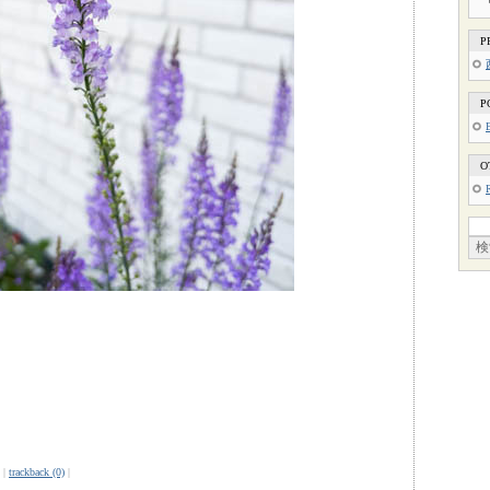
P
P
O
|
trackback (0)
|