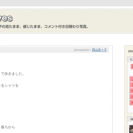
photographer :
西山奈々子
C
まで歩きました。
なるシャツを
1
。
2
3
。
N
、後ろから