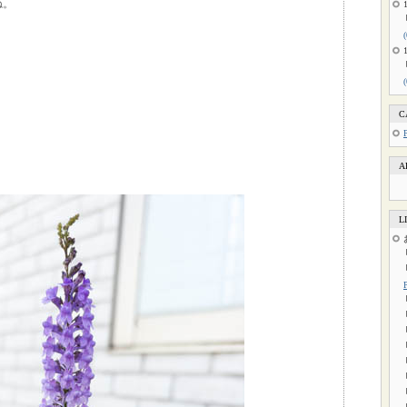
ね。
C
A
L