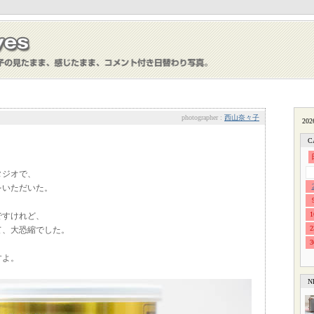
photographer :
西山奈々子
C
タジオで、
をいただいた。
1
ですけれど、
2
て、大恐縮でした。
3
すよ。
N