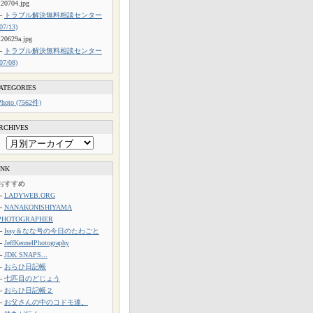
120704.jpg
└
トラブル解決無料相談センター
(07/13)
120629a.jpg
└
トラブル解決無料相談センター
(07/08)
ATEGORIES
Photo (7562件)
RCHIVES
INK
おすすめ
└
LADYWEB.ORG
└
NANAKONISHIYAMA
PHOTOGRAPHER
└
Issy＆なな号の今日のたわごと
└
JeffKennelPhotography
└
JDK SNAPS...
└
おらひ日記帳
└
七匹目のどじょう
└
おらひ日記帳２
└
お父さんの中のコドモ達。