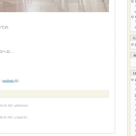
いての
C
ヘロ...
A
L
|
trackback (0)
|
18 AM | pIeDe2m6 |
20 AM | y/Qu8/AI |