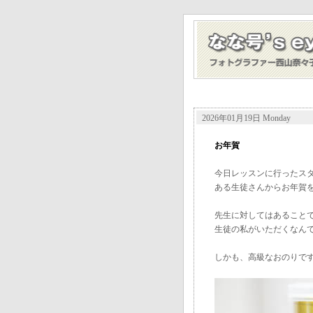
2026年01月19日 Monday
お年賀
今日レッスンに行ったス
ある生徒さんからお年賀
先生に対してはあること
生徒の私がいただくなん
しかも、高級なおのりで