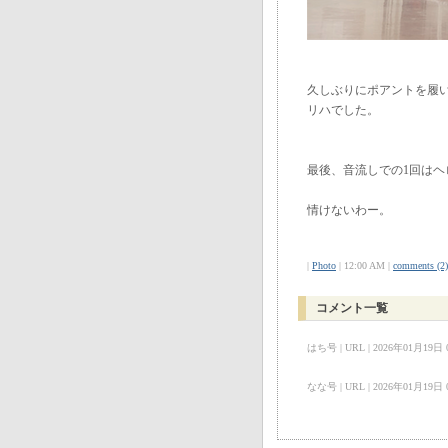
久しぶりにポアントを履
リハでした。
最後、音流しでの1回はヘロ
情けないわー。
|
Photo
| 12:00 AM |
comments (2)
コメント一覧
はち号 | URL | 2026年01月19日 04:
なな号 | URL | 2026年01月19日 08: