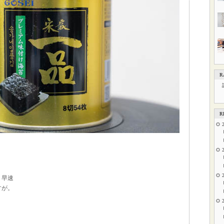
R
R
、早速
すが。