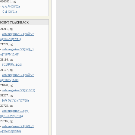
20260801.jpg
└
なな号(08/02)
└
くま(08/01)
ECENT TRACKBACK
121211.jpg
└
web magazine GO[dﾊ段｡ｧ
ou]//04510(12/11)
121209.jpg
└
web magazine GO[dﾊ段｡ｧ
ou]//1675(12/09)
121114.jpg
└
FC2動画(11/20)
121107.jpg
└
web magazine GO[dﾊ段｡ｧ
ou]//1675(11/08)
121020.jpg
└
web magazine GO[d(10/21)
051207.jpg
└
雑学的ブログ(07/28)
120725.jpg
└
web magazine GO[dʒi-
ou]//CLONe(07/26)
120716.jpg
└
web magazine GO[dﾊ段｡ｧ
ou]//04510(07/16)