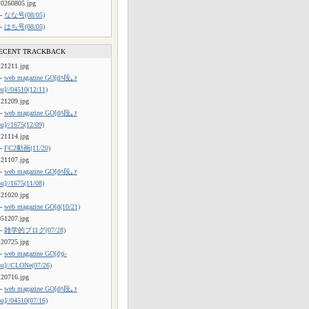
20260805.jpg
└
なな号(08/05)
└
はち号(08/05)
ECENT TRACKBACK
121211.jpg
└
web magazine GO[dﾊ段｡ｧ
ou]//04510(12/11)
121209.jpg
└
web magazine GO[dﾊ段｡ｧ
ou]//1675(12/09)
121114.jpg
└
FC2動画(11/20)
121107.jpg
└
web magazine GO[dﾊ段｡ｧ
ou]//1675(11/08)
121020.jpg
└
web magazine GO[d(10/21)
051207.jpg
└
雑学的ブログ(07/28)
120725.jpg
└
web magazine GO[dʒi-
ou]//CLONe(07/26)
120716.jpg
└
web magazine GO[dﾊ段｡ｧ
ou]//04510(07/16)