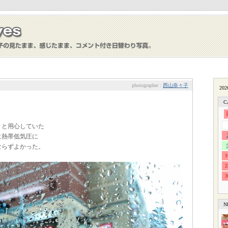
photographer :
西山奈々子
C
！
と用心していた
に熱帯低気圧に
ならずよかった。
1
2
3
N