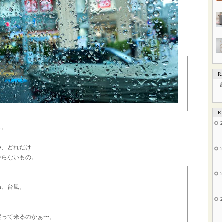
R
R
も。
つ、どれだけ
からないもの。
ね、台風。
戻って来るのかぁ〜。