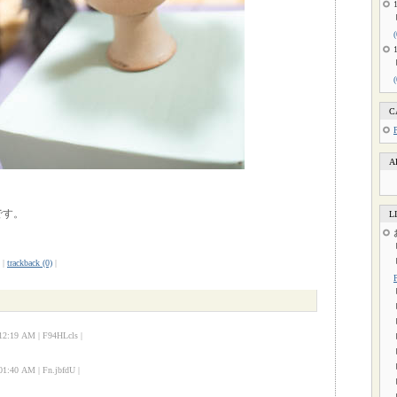
C
A
です。
L
|
trackback (0)
|
19 AM | F94HLcls |
40 AM | Fn.jbfdU |