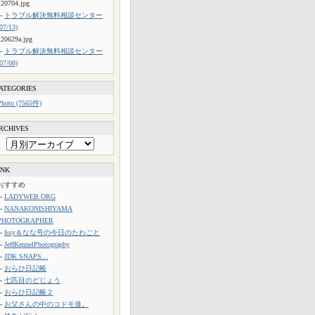
120704.jpg
└
トラブル解決無料相談センター
(07/13)
120629a.jpg
└
トラブル解決無料相談センター
(07/08)
ATEGORIES
Photo (7565件)
RCHIVES
INK
おすすめ
└
LADYWEB.ORG
└
NANAKONISHIYAMA
PHOTOGRAPHER
└
Issy＆なな号の今日のたわごと
└
JeffKennelPhotography
└
JDK SNAPS...
└
おらひ日記帳
└
七匹目のどじょう
└
おらひ日記帳２
└
お父さんの中のコドモ達。