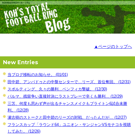
▲ページのトップへ
New Entries
当ブログ移転のお知らせ。 (01/01)
田中碧、アンパドゥとの中盤センターで…リーズ、首位奪回。 (12/31)
スポルティング、久々の勝利…ベンフィカ撃破。 (12/30)
パルマ、残留争い直接対決にラストプレーで辛くも勝利… (12/29)
三笘、何度も思わず声が出るチャンスメイクもブライトン6試合未勝
利。 (12/28)
瀬古樹のストークと田中碧のリーズの対戦、だったんだが… (12/27)
フランスカップ「ラウンド64」ユニオン・サンジャンVSモナコを視聴
してみた。 (12/26)