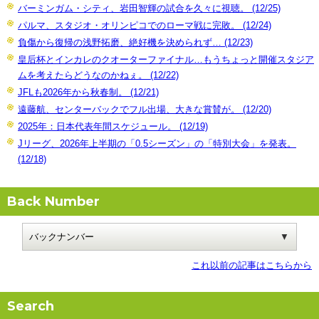
バーミンガム・シティ、岩田智輝の試合を久々に視聴。 (12/25)
パルマ、スタジオ・オリンピコでのローマ戦に完敗。 (12/24)
負傷から復帰の浅野拓磨、絶好機を決められず… (12/23)
皇后杯とインカレのクオーターファイナル…もうちょっと開催スタジア
ムを考えたらどうなのかねぇ。 (12/22)
JFLも2026年から秋春制。 (12/21)
遠藤航、センターバックでフル出場、大きな賞賛が。 (12/20)
2025年：日本代表年間スケジュール。 (12/19)
Jリーグ、2026年上半期の「0.5シーズン」の「特別大会」を発表。
(12/18)
Back Number
これ以前の記事はこちらから
Search