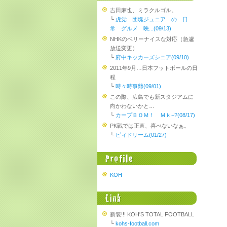
吉田麻也、ミラクルゴル。
└
虎党 団塊ジュニア の 日
常 グルメ 映...(09/13)
NHKのベリーナイスな対応（急遽
放送変更）
└
府中キッカーズシニア(09/10)
2011年9月…日本フットボールの日
程
└
時々時事爺(09/01)
この際、広島でも新スタジアムに
向かわないかと…
└
カープＢＯＭ！ Ｍｋ−?(08/17)
PK戦では正直、喜べないなぁ。
└
ビィドリーム(01/27)
KOH
新装!!! KOH'S TOTAL FOOTBALL
└
kohs-football.com