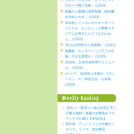
パルマ、スタジオ・オリンピコで
のローマ戦に完敗。 (12/24)
負傷から復帰の浅野拓磨、絶好機
を決められず… (12/23)
皇后杯とインカレのクオーターフ
ァイナル…もうちょっと開催スタ
ジアムを考えたらどうなのかね
ぇ。 (12/22)
JFLも2026年から秋春制。 (12/21)
遠藤航、センターバックでフル出
場、大きな賞賛が。 (12/20)
2025年：日本代表年間スケジュー
ル。 (12/19)
Jリーグ、2026年上半期の「0.5シ
ーズン」の「特別大会」を発表。
(12/18)
【#もう一度見たいあの試合】手に
汗握る熱戦！真夏の名勝負をフル
マッチでお届け【全5試合】
田中碧、アンパドゥとの中盤セン
ターで…リーズ、首位奪回。