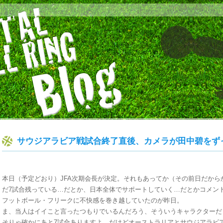
サウジアラビア戦試合終了直後、カメラが田中碧をず
本日（予定どおり）JFA次期会長が決定。それもあってか（その前日だから
だ7試合残っている…だとか、日本全体でサポートしていく…だとかコメン
フットボール・フリークに不快感を巻き越していたのが昨日。
ま、当人はイイこと言ったつもりでいるんだろう、そういうキャラクターだ
そりゃ確かにあと7試合ありますよ。だけどオーストラリアとサウジアラビ