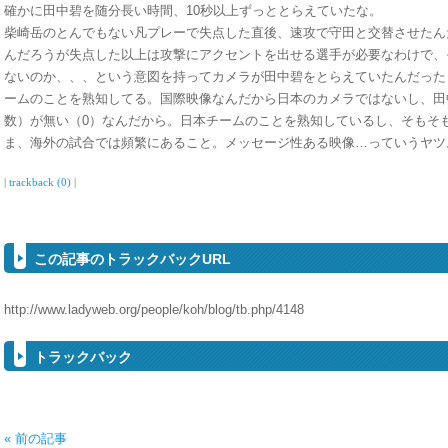
確かに田中碧を随分長い時間、10秒以上ずっととらえていたな。
柴崎岳のとんでもない凡プレーで失点した直後、速攻で守田と交替させたん
んだろうが失点した以上は攻撃にアクセントを出せる選手が必要なわけで、
ないのか、、、という意図を持ってカメラが田中碧をとらえていたんだった
ームのことを熟知してる。国際映像なんだから日本のカメラではないし、田
数）が無い（0）なんだから。日本チームのことを熟知しているし、そもそ
ま、海外の試合では頻繁にあること。メッセージ性ある映像…っていうヤツ
|
trackback (0)
|
この記事のトラックバックURL
http://www.ladyweb.org/people/koh/blog/tb.php/4148
トラックバック
« 前の記事