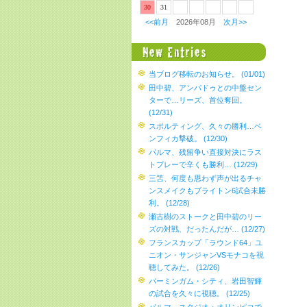
30
31
<<前月
2026年08月
次月>>
当ブログ移転のお知らせ。 (01/01)
田中碧、アンパドゥとの中盤セン
ターで…リーズ、首位奪回。
(12/31)
スポルティング、久々の勝利…ベ
ンフィカ撃破。 (12/30)
パルマ、残留争い直接対決にラス
トプレーで辛くも勝利… (12/29)
三笘、何度も思わず声が出るチャ
ンスメイクもブライトン6試合未勝
利。 (12/28)
瀬古樹のストークと田中碧のリー
ズの対戦、だったんだが… (12/27)
フランスカップ「ラウンド64」ユ
ニオン・サンジャンVSモナコを視
聴してみた。 (12/26)
バーミンガム・シティ、岩田智輝
の試合を久々に視聴。 (12/25)