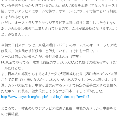
ている事実をしっかり見ているのかね。残り7試合を全勝（すなわちオース
勝、サウジアラビアにホームで勝つ、オマーンにアウェイで勝つという前提
には入れるかもね。
ただし、オーストラリアとサウジアラビアは特に取りこぼしししそうもない
あ、JFA会長は4期8年上限とされているので、これが最終期になりますね。
よ、みなさん。。。
今朝の日刊スポーツは、来週火曜日（12日）のホームでのオーストラリア
は長谷川健太氏が後任候補…と伝えている。（それも一面で。）
ソースは何なのか知らんが、長谷川健太ねぇ（苦笑）
FC東京でやってる、攻撃は前線のブラジル人3人に丸投げの戦術っすか（笑
ールだけどな。
ま、日本人の感覚からするとJリーグで3冠達成したり（2014年のガンバ大
ことで名将（?）扱いなのかもしれないが、あのフットボールは無いよ。J
識。ガンバ大阪でも、中盤が過労死するレベルで特定の選手に大きな負担を
ただホントに長谷川健太氏にしそうなのが日本、そしてJFAだしな。
http://www.ladyweb.org/people/koh/blog/index.php?e=4147
ところで、一昨夜のサウジアラビア戦終了直後、現地のカメラが田中碧をと
ので再確認。