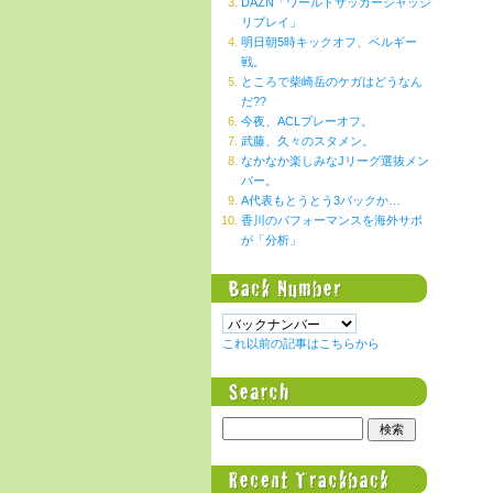
DAZN「ワールドサッカージャッジ
リプレイ」
明日朝5時キックオフ、ベルギー
戦。
ところで柴崎岳のケガはどうなん
だ??
今夜、ACLプレーオフ。
武藤、久々のスタメン。
なかなか楽しみなJリーグ選抜メン
バー。
A代表もとうとう3バックか…
香川のパフォーマンスを海外サポ
が「分析」
これ以前の記事はこちらから