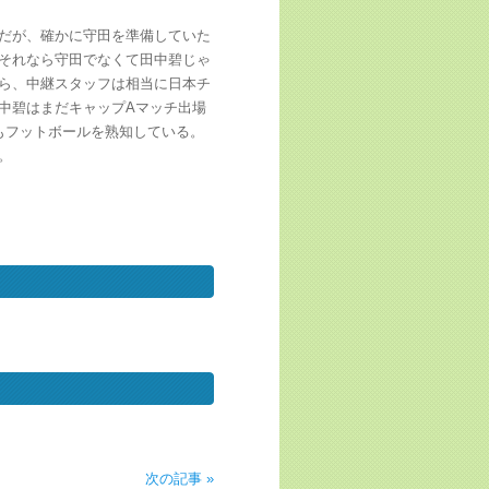
だが、確かに守田を準備していた
それなら守田でなくて田中碧じゃ
ら、中継スタッフは相当に日本チ
中碧はまだキャップAマッチ出場
もフットボールを熟知している。
。
次の記事 »