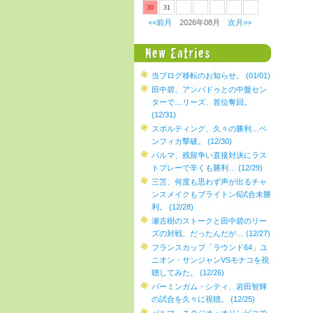
30
31
<<前月
2026年08月
次月>>
当ブログ移転のお知らせ。 (01/01)
田中碧、アンパドゥとの中盤セン
ターで…リーズ、首位奪回。
(12/31)
スポルティング、久々の勝利…ベ
ンフィカ撃破。 (12/30)
パルマ、残留争い直接対決にラス
トプレーで辛くも勝利… (12/29)
三笘、何度も思わず声が出るチャ
ンスメイクもブライトン6試合未勝
利。 (12/28)
瀬古樹のストークと田中碧のリー
ズの対戦、だったんだが… (12/27)
フランスカップ「ラウンド64」ユ
ニオン・サンジャンVSモナコを視
聴してみた。 (12/26)
バーミンガム・シティ、岩田智輝
の試合を久々に視聴。 (12/25)