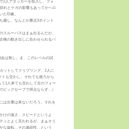
で2人アタッカーを投入し、フォ
ミナ切れとケガの影響もあってかヘロ
いた印象。
ち越し。なんとか勝点3ポイント
のスルーパスはまぁ出るんだが、
古橋の動き出しに合わせられるパ
機会は無し。ま、このレベルの試
カットしてドリブリング、2人に
クトも交わし、それでも後ろから
もう1人来ても交わして左のフォー
のビッグセーブで得点ならず…）
には出番は来ないだろう。それを
かけの速さ、スピードというよ
ティとよく言われるが、まぁそう
かな旋転…その連続性…という