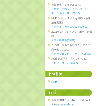
吉田麻也、ミラクルゴル。
└
虎党 団塊ジュニア の 日
常 グルメ 映...(09/13)
NHKのベリーナイスな対応（急遽
放送変更）
└
府中キッカーズシニア(09/10)
2011年9月…日本フットボールの日
程
└
時々時事爺(09/01)
この際、広島でも新スタジアムに
向かわないかと…
└
カープＢＯＭ！ Ｍｋ−?(08/17)
PK戦では正直、喜べないなぁ。
└
ビィドリーム(01/27)
KOH
新装!!! KOH'S TOTAL FOOTBALL
└
kohs-football.com