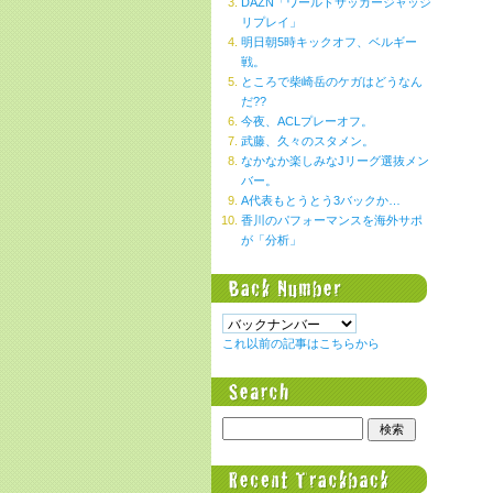
DAZN「ワールドサッカージャッジ
リプレイ」
明日朝5時キックオフ、ベルギー
戦。
ところで柴崎岳のケガはどうなん
だ??
今夜、ACLプレーオフ。
武藤、久々のスタメン。
なかなか楽しみなJリーグ選抜メン
バー。
A代表もとうとう3バックか…
香川のパフォーマンスを海外サポ
が「分析」
これ以前の記事はこちらから