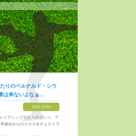
あたりのベルナルド・シウ
番は来ないよなぁ…
2021.10.04
レミアシップで久々のプレー。ア
、早速右からのクロスをチェストで