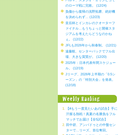
パルマ、スタジオ・オリンピコで
のローマ戦に完敗。 (12/24)
負傷から復帰の浅野拓磨、絶好機
を決められず… (12/23)
皇后杯とインカレのクオーターフ
ァイナル…もうちょっと開催スタ
ジアムを考えたらどうなのかね
ぇ。 (12/22)
JFLも2026年から秋春制。 (12/21)
遠藤航、センターバックでフル出
場、大きな賞賛が。 (12/20)
2025年：日本代表年間スケジュー
ル。 (12/19)
Jリーグ、2026年上半期の「0.5シ
ーズン」の「特別大会」を発表。
(12/18)
【#もう一度見たいあの試合】手に
汗握る熱戦！真夏の名勝負をフル
マッチでお届け【全5試合】
田中碧、アンパドゥとの中盤セン
ターで…リーズ、首位奪回。