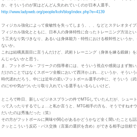
か、そういうのが実はどんどん失われていくのが日本人選手。
http://www.ladyweb.org/people/koh/blog/index.php?e=4139
フィジカル強化によって俊敏性を失ってしまう、、、などとステレオタイプ
フィジカル強化とともに、日本人の身体特性に合ったトレーニング方法とい
う工夫なり気づきなり、あるいは身体能力・特性における根幹性というか、
ないか。
これは結構真面目に言うんだけど、武術トレーニング（身体を練る鍛錬）を
んじゃないかと思う。
ま、フットボール・フリークの指導者には、そういう視点や感覚はまず無い
だけのことではなくスポーツ全般において西洋かぶれ…というか、そういう
時代遅れだろう。中には近年の若いフットボール選手の中に、そういう（武
のにやや気がついたり取り入れている選手もいるらしいけど。
ところで昨日、新しいビジネスプランの件でMTGしていたんだが、シュー
って入ったりするでしょ…と私か言うと、MTG相手の方も、そうですねオ
だいたのは秀逸だった（笑）
その方がフットボールに興味や関心があるかどうかなど全く聞いたことも話
クッとこういう反応・パス交換（言葉の選択を含め）ができる相手は信頼で