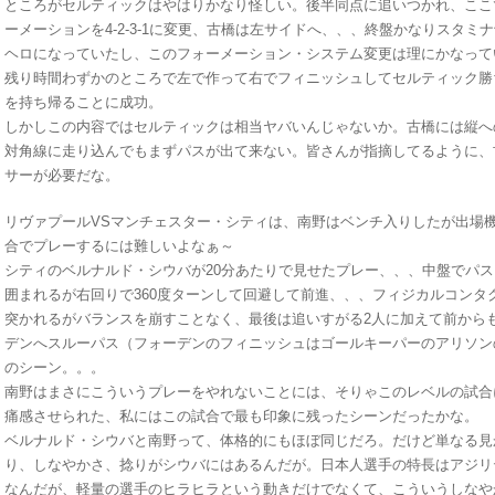
ところがセルティックはやはりかなり怪しい。後半同点に追いつかれ、ここ
ーメーションを4-2-3-1に変更、古橋は左サイドへ、、、終盤かなりスタ
ヘロになっていたし、このフォーメーション・システム変更は理にかなって
残り時間わずかのところで左で作って右でフィニッシュしてセルティック勝
を持ち帰ることに成功。
しかしこの内容ではセルティックは相当ヤバいんじゃないか。古橋には縦へ
対角線に走り込んでもまずパスが出て来ない。皆さんが指摘してるように、
サーが必要だな。
リヴァプールVSマンチェスター・シティは、南野はベンチ入りしたが出場
合でプレーするには難しいよなぁ～
シティのベルナルド・シウバが20分あたりで見せたプレー、、、中盤でパス
囲まれるが右回りで360度ターンして回避して前進、、、フィジカルコンタ
突かれるがバランスを崩すことなく、最後は追いすがる2人に加えて前から
デンへスルーパス（フォーデンのフィニッシュはゴールキーパーのアリソン
のシーン。。。
南野はまさにこういうプレーをやれないことには、そりゃこのレベルの試合
痛感させられた、私にはこの試合で最も印象に残ったシーンだったかな。
ベルナルド・シウバと南野って、体格的にもほぼ同じだろ。だけど単なる見
り、しなやかさ、捻りがシウバにはあるんだが。日本人選手の特長はアジリ
なんだが、軽量の選手のヒラヒラという動きだけでなくて、こういうしなや