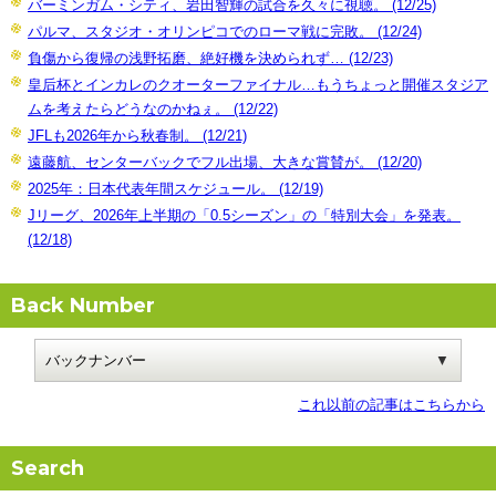
バーミンガム・シティ、岩田智輝の試合を久々に視聴。 (12/25)
パルマ、スタジオ・オリンピコでのローマ戦に完敗。 (12/24)
負傷から復帰の浅野拓磨、絶好機を決められず… (12/23)
皇后杯とインカレのクオーターファイナル…もうちょっと開催スタジア
ムを考えたらどうなのかねぇ。 (12/22)
JFLも2026年から秋春制。 (12/21)
遠藤航、センターバックでフル出場、大きな賞賛が。 (12/20)
2025年：日本代表年間スケジュール。 (12/19)
Jリーグ、2026年上半期の「0.5シーズン」の「特別大会」を発表。
(12/18)
Back Number
これ以前の記事はこちらから
Search