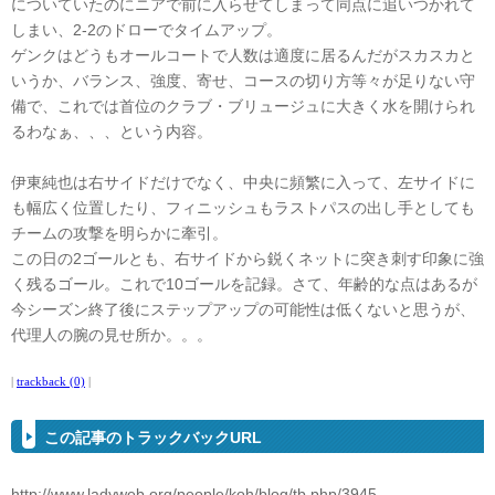
についていたのにニアで前に入らせてしまって同点に追いつかれて
しまい、2-2のドローでタイムアップ。
ゲンクはどうもオールコートで人数は適度に居るんだがスカスカと
いうか、バランス、強度、寄せ、コースの切り方等々が足りない守
備で、これでは首位のクラブ・ブリュージュに大きく水を開けられ
るわなぁ、、、という内容。
伊東純也は右サイドだけでなく、中央に頻繁に入って、左サイドに
も幅広く位置したり、フィニッシュもラストパスの出し手としても
チームの攻撃を明らかに牽引。
この日の2ゴールとも、右サイドから鋭くネットに突き刺す印象に強
く残るゴール。これで10ゴールを記録。さて、年齢的な点はあるが
今シーズン終了後にステップアップの可能性は低くないと思うが、
代理人の腕の見せ所か。。。
|
trackback (0)
|
この記事のトラックバックURL
http://www.ladyweb.org/people/koh/blog/tb.php/3945