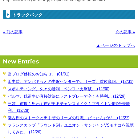
トラックバック
« 前の記事
次の記事 »
▲ページのトップへ
New Entries
当ブログ移転のお知らせ。 (01/01)
田中碧、アンパドゥとの中盤センターで…リーズ、首位奪回。 (12/31)
スポルティング、久々の勝利…ベンフィカ撃破。 (12/30)
パルマ、残留争い直接対決にラストプレーで辛くも勝利… (12/29)
三笘、何度も思わず声が出るチャンスメイクもブライトン6試合未勝
利。 (12/28)
瀬古樹のストークと田中碧のリーズの対戦、だったんだが… (12/27)
フランスカップ「ラウンド64」ユニオン・サンジャンVSモナコを視聴
してみた。 (12/26)