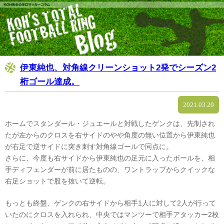
伊東純也、対角線クリーンショット2発でシーズン2
桁ゴール達成。
2021.03.20
ホームでスタンダール・ジュエールと対戦したゲンクは、先制され
たが左からのクロスを右サイドのやや角度の無い位置から伊東純也
が右足で逆サイドに突き刺す対角線ゴールで同点に。
さらに、今度も右サイドから伊東純也の足元に入ったボールを、相
手ディフェンダーが前に居たものの、ワントラップからクイックな
右足ショットで股を抜いて逆転。
もっとも終盤、ゲンクの右サイドから相手1人に対して2人が行って
いたのにクロスを入れられ、中央ではマンツーで相手アタッカー2枚