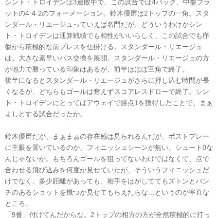
シント・トロイデンは3連敗中で、この試合では4バック、中盤フラ
ットの4-4-2のフォーメーション。鈴木優磨は2トップの一角。スタ
ンダール・リエージュっていえば名門だが、どういうわけかシン
ト・トロイデンは通算戦績でも相性がいいらしく、この試合でも序
盤から積極的な前プレスを仕掛ける。スタンダール・リエージュ
は、大きな素早いパス交換を展開。スタンダール・リエージュの方
が地力で勝っている印象はあるが、前半はほぼ互角で終了。
後半になるとスタンダール・リエージュがさらに押し込む時間が長
くなるが、どちらもゴールは奪えずスコアレスドローで終了。シン
ト・トロイデンにとってはアウェイで勝点1を獲得したことで、まぁ
よしとする試合だったか。
鈴木優磨だが、まぁまぁの存在感は見られるんだが、ポストプレー
に主眼を置いているのか、フィニッシュシーンが無い。シュート0な
んじゃないか。もちろんゴールを狙ってないわけではなくて、点で
合わせる飛び込みを何度か見せていたが、そういうフィニッシュだ
けでなく、多少距離があっても、相手をはがしててもズトンとパン
チのあるショットを幾つか見せてもらえたらな…というのが率直な
ところ。
「9番」付けてんだからな。2トップの相方の方が全然積極的に打っ