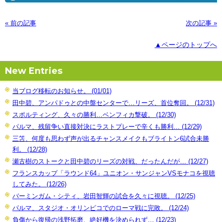
« 前の記事
次の記事 »
▲ページのトップへ
New Entries
当ブログ移転のお知らせ。 (01/01)
田中碧、アンパドゥとの中盤センターで…リーズ、首位奪回。 (12/31)
スポルティング、久々の勝利…ベンフィカ撃破。 (12/30)
パルマ、残留争い直接対決にラストプレーで辛くも勝利… (12/29)
三笘、何度も思わず声が出るチャンスメイクもブライトン6試合未勝
利。 (12/28)
瀬古樹のストークと田中碧のリーズの対戦、だったんだが… (12/27)
フランスカップ「ラウンド64」ユニオン・サンジャンVSモナコを視聴
してみた。 (12/26)
バーミンガム・シティ、岩田智輝の試合を久々に視聴。 (12/25)
パルマ、スタジオ・オリンピコでのローマ戦に完敗。 (12/24)
負傷から復帰の浅野拓磨、絶好機を決められず… (12/23)