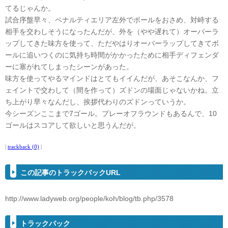
てるじゃんか。
試合序盤早々、ペナルティエリア左外でボールをおさめ、対峙する
相手を交わしそうになったんだが、外を（やや遅れて）オーバーラ
ップしてきた味方を使って、ただやはりオーバーラップしてきてボ
ールに追いつくのに気持ち時間がかかったために相手ディフェンダ
ーに塞がれてしまったシーンがあった。
味方を使ってやるマインドはとてもイイんだが、あそこなんか、フ
ェイントで交わして（間を作って）ズドンの場面じゃないかね。立
ち上がり早々なんだし、挨拶代わりのズドンっていうか。
今シーズンここまで7ゴール。プレーオフラウンドもあるんで、10
ゴールはスコアして欲しいと思うんだが。
|
trackback (0)
|
この記事のトラックバックURL
http://www.ladyweb.org/people/koh/blog/tb.php/3578
トラックバック