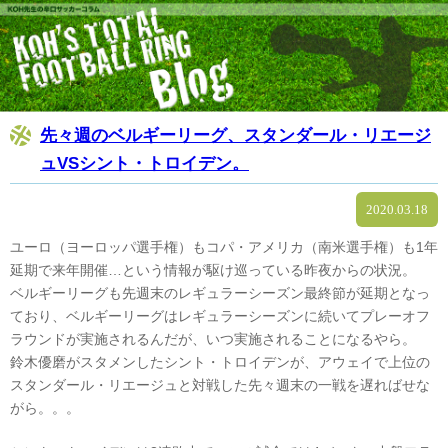
先々週のベルギーリーグ、スタンダール・リエージ
ュVSシント・トロイデン。
2020.03.18
ユーロ（ヨーロッパ選手権）もコパ・アメリカ（南米選手権）も1年
延期で来年開催…という情報が駆け巡っている昨夜からの状況。
ベルギーリーグも先週末のレギュラーシーズン最終節が延期となっ
ており、ベルギーリーグはレギュラーシーズンに続いてプレーオフ
ラウンドが実施されるんだが、いつ実施されることになるやら。
鈴木優磨がスタメンしたシント・トロイデンが、アウェイで上位の
スタンダール・リエージュと対戦した先々週末の一戦を遅ればせな
がら。。。