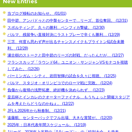
New Entries
当ブログ移転のお知らせ。 (01/01)
田中碧、アンパドゥとの中盤センターで…リーズ、首位奪回。 (12/31)
スポルティング、久々の勝利…ベンフィカ撃破。 (12/30)
パルマ、残留争い直接対決にラストプレーで辛くも勝利… (12/29)
三笘、何度も思わず声が出るチャンスメイクもブライトン6試合未勝
利。 (12/28)
瀬古樹のストークと田中碧のリーズの対戦、だったんだが… (12/27)
フランスカップ「ラウンド64」ユニオン・サンジャンVSモナコを視聴
してみた。 (12/26)
バーミンガム・シティ、岩田智輝の試合を久々に視聴。 (12/25)
パルマ、スタジオ・オリンピコでのローマ戦に完敗。 (12/24)
負傷から復帰の浅野拓磨、絶好機を決められず… (12/23)
皇后杯とインカレのクオーターファイナル…もうちょっと開催スタジア
ムを考えたらどうなのかねぇ。 (12/22)
JFLも2026年から秋春制。 (12/21)
遠藤航、センターバックでフル出場、大きな賞賛が。 (12/20)
2025年：日本代表年間スケジュール。 (12/19)
Jリーグ、2026年上半期の「0.5シーズン」の「特別大会」を発表。