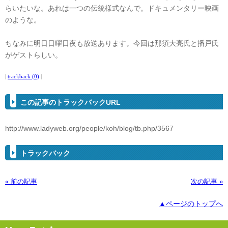
らいたいな。あれは一つの伝統様式なんで。ドキュメンタリー映画
のような。
ちなみに明日日曜日夜も放送あります。今回は那須大亮氏と播戸氏
がゲストらしい。
|
trackback (0)
|
この記事のトラックバックURL
http://www.ladyweb.org/people/koh/blog/tb.php/3567
トラックバック
« 前の記事
次の記事 »
▲ページのトップへ