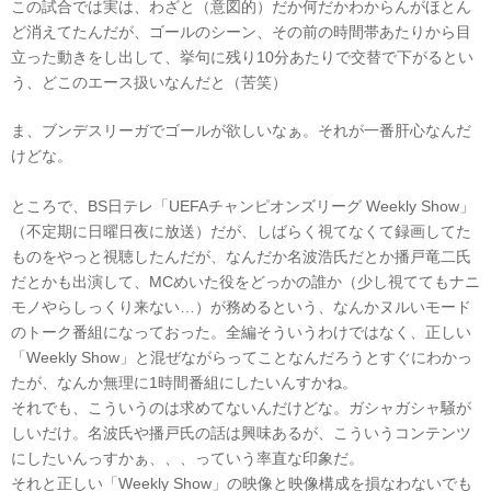
この試合では実は、わざと（意図的）だか何だかわからんがほとん
ど消えてたんだが、ゴールのシーン、その前の時間帯あたりから目
立った動きをし出して、挙句に残り10分あたりで交替で下がるとい
う、どこのエース扱いなんだと（苦笑）
ま、ブンデスリーガでゴールが欲しいなぁ。それが一番肝心なんだ
けどな。
ところで、BS日テレ「UEFAチャンピオンズリーグ Weekly Show」
（不定期に日曜日夜に放送）だが、しばらく視てなくて録画してた
ものをやっと視聴したんだが、なんだか名波浩氏だとか播戸竜二氏
だとかも出演して、MCめいた役をどっかの誰か（少し視ててもナニ
モノやらしっくり来ない…）が務めるという、なんかヌルいモード
のトーク番組になっておった。全編そういうわけではなく、正しい
「Weekly Show」と混ぜながらってことなんだろうとすぐにわかっ
たが、なんか無理に1時間番組にしたいんすかね。
それでも、こういうのは求めてないんだけどな。ガシャガシャ騒が
しいだけ。名波氏や播戸氏の話は興味あるが、こういうコンテンツ
にしたいんっすかぁ、、、っていう率直な印象だ。
それと正しい「Weekly Show」の映像と映像構成を損なわないでも