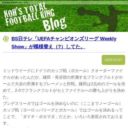
BS日テレ「UEFAチャンピオンズリーグ Weekly
Show」が模様替え（?）してた。
2020.03.07
ミッドウイークにドイツのカップ戦（ポカール）クオーターファイ
ナルがあったんだが、鎌田・長谷部の所属するフランクフルトがホ
ームで大迫の所属するブレーメンと対戦。鎌田は2点めのゴールを決
めて、2-0でフランクフルトがセミファイナルへの勝ち上がりを決め
た。
ブンデスリーガではゴールを決めないのに（ここまでノーゴール）
カップ戦（ヨーロッパリーグとポカール）ではゴールを決めるって
ことで、「ダイチ・ポカマダ」だとか、いろいろ形容されておりま
す。