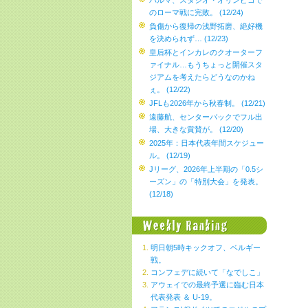
パルマ、スタジオ・オリンピコで
のローマ戦に完敗。 (12/24)
負傷から復帰の浅野拓磨、絶好機
を決められず… (12/23)
皇后杯とインカレのクオーターフ
ァイナル…もうちょっと開催スタ
ジアムを考えたらどうなのかね
ぇ。 (12/22)
JFLも2026年から秋春制。 (12/21)
遠藤航、センターバックでフル出
場、大きな賞賛が。 (12/20)
2025年：日本代表年間スケジュー
ル。 (12/19)
Jリーグ、2026年上半期の「0.5シ
ーズン」の「特別大会」を発表。
(12/18)
明日朝5時キックオフ、ベルギー
戦。
コンフェデに続いて「なでしこ」
アウェイでの最終予選に臨む日本
代表発表 ＆ U-19。