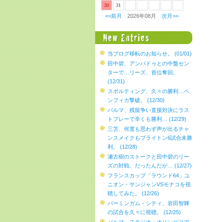
30
31
<<前月
2026年08月
次月>>
当ブログ移転のお知らせ。 (01/01)
田中碧、アンパドゥとの中盤セン
ターで…リーズ、首位奪回。
(12/31)
スポルティング、久々の勝利…ベ
ンフィカ撃破。 (12/30)
パルマ、残留争い直接対決にラス
トプレーで辛くも勝利… (12/29)
三笘、何度も思わず声が出るチャ
ンスメイクもブライトン6試合未勝
利。 (12/28)
瀬古樹のストークと田中碧のリー
ズの対戦、だったんだが… (12/27)
フランスカップ「ラウンド64」ユ
ニオン・サンジャンVSモナコを視
聴してみた。 (12/26)
バーミンガム・シティ、岩田智輝
の試合を久々に視聴。 (12/25)