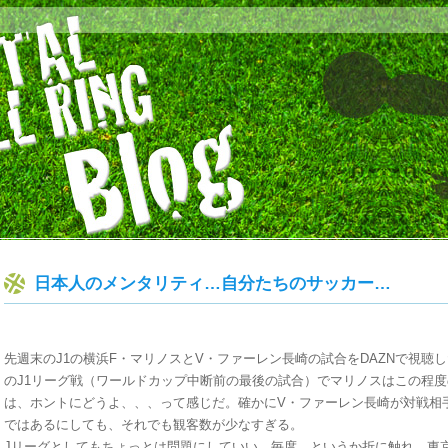
日本人のメンタリティ…自分たちのサッカー…
先週末のJ1の横浜F・マリノスとV・ファーレン長崎の試合をDAZNで視聴
のJ1リーグ戦（ワールドカップ中断前の最後の試合）でマリノスはこの程
は、ホントにどうよ、、、って感じだ。確かにV・ファーレン長崎が対戦相
ではあるにしても、それでも観客数が少なすぎる。
Jリーグとしてもちょっとは問題にしていい。毎度、というか折に触れ、東