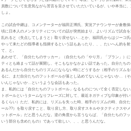
員数について生意気ながら苦言を呈させていただいているが、いや本当に、
しょ。
この試合中継は、コメンテーターが福田正博氏、実況アナウンサーが倉敷保
頃に日本人のメンタリティについての話が突然始まり、よいリズムで試合を
乱れると（失点してしまうと）取り戻せない…とか、福田氏からはジーコ氏
やって来たどの指導者も指摘するという話もあったり、、、たいへん的を射
て、と。
あわせて、「自分たちのサッカー」（自分たちの「やり方」「プラン」）に
ティとも絡まって話が展開し、そこもなかなかよい話であった。自分たちの
あるんだから自分たちのリズムにならない時にどうするか（相手のリズムを
るに、まだ自分たちのフットボールが落とし込めてないんじゃないか…（そ
いんじゃないか…というような会話もあった。
ま、私的には「自分たちのフットボール」なるものについて全く否定しない
トボールというタームなりフレーズに対して、最近ネガティブな印象が付い
るくらい）ただ、私的には、リズムを失った時、相手のリズムの時、自分た
ール??）を取り戻すこと、取り戻し方、取り戻すスキルやタクティクスや
ットボール」だと思うんだな。逆の角度から言うならば、「自分たちのフッ
いう部分も含めたもの）であって欲しい、、、と思うんだな。