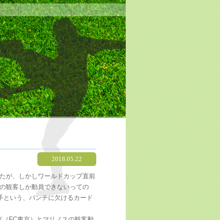
2018.05.22
したが、しかしワールドカップ直前
度の観客しか動員できないっての
手という、パンチに欠けるカード
京（FC東京）とマリノスの観客動