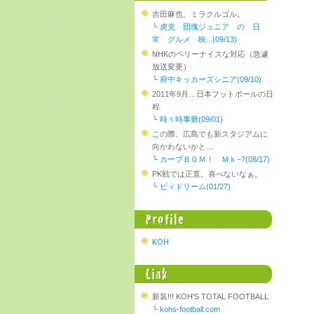
吉田麻也、ミラクルゴル。
└
虎党 団塊ジュニア の 日
常 グルメ 映...(09/13)
NHKのベリーナイスな対応（急遽
放送変更）
└
府中キッカーズシニア(09/10)
2011年9月…日本フットボールの日
程
└
時々時事爺(09/01)
この際、広島でも新スタジアムに
向かわないかと…
└
カープＢＯＭ！ Ｍｋ−?(08/17)
PK戦では正直、喜べないなぁ。
└
ビィドリーム(01/27)
KOH
新装!!! KOH'S TOTAL FOOTBALL
└
kohs-football.com