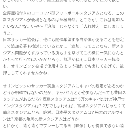
い。
全席屋根付きのヨーロッパ型フットボールスタジアムとなる、この
新スタジアムが会場となるのは至極当然。ところが、これは追加み
たいなんだな。いや〜「追加」じゃなくて「入れ替え」にしましょ
うよ。
日本サッカー協会は、他にも開催希望する自治体があることを想定
して追加公募も検討しているとか…「追加」ってことなら、新スタ
ジアム問題がくすぶっている所も手を挙げてこの機に一気になんと
かもって行ってはいかがだろう。無理かねぇ…日本サッカー協会
も、オリンピック会場で使用するよっう確約でも出してあげて、後
押ししてくれませんかね。
オリンピックのサッカー実施スタジアムにキャパの規定があるのか
どうか明確ではないのだが、キャパ4万とか必要なんだっても豊田ス
タジアムがあるだろ? 鹿島スタジアムは? 3万のキャパだけど神戸ウ
イングスタジアムは? 2万でもよければ、宮城スタジアムじゃなくて
仙台スタジアムだろ、絶対。日本平スタジアムは? 松本のアルウイ
ンは? 京都の亀岡の新スタジアムはどうか…
とにかく、遠く遠くでプレーしてる画（映像）しか提供できない陸