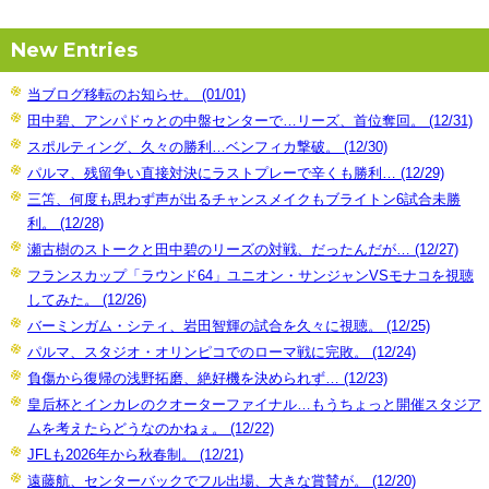
New Entries
当ブログ移転のお知らせ。 (01/01)
田中碧、アンパドゥとの中盤センターで…リーズ、首位奪回。 (12/31)
スポルティング、久々の勝利…ベンフィカ撃破。 (12/30)
パルマ、残留争い直接対決にラストプレーで辛くも勝利… (12/29)
三笘、何度も思わず声が出るチャンスメイクもブライトン6試合未勝
利。 (12/28)
瀬古樹のストークと田中碧のリーズの対戦、だったんだが… (12/27)
フランスカップ「ラウンド64」ユニオン・サンジャンVSモナコを視聴
してみた。 (12/26)
バーミンガム・シティ、岩田智輝の試合を久々に視聴。 (12/25)
パルマ、スタジオ・オリンピコでのローマ戦に完敗。 (12/24)
負傷から復帰の浅野拓磨、絶好機を決められず… (12/23)
皇后杯とインカレのクオーターファイナル…もうちょっと開催スタジア
ムを考えたらどうなのかねぇ。 (12/22)
JFLも2026年から秋春制。 (12/21)
遠藤航、センターバックでフル出場、大きな賞賛が。 (12/20)