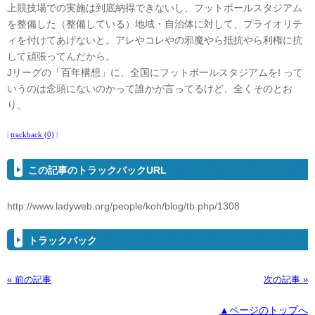
上競技場での実施は到底納得できないし、フットボールスタジアム
を整備した（整備している）地域・自治体に対して、プライオリテ
ィを付けてあげないと。アレやコレやの邪魔やら抵抗やら利権に抗
して頑張ってんだから。
Jリーグの「百年構想」に、全国にフットボールスタジアムを! って
いうのは念頭にないのかって誰かが言ってるけど、全くそのとお
り。
|
trackback (0)
|
この記事のトラックバックURL
http://www.ladyweb.org/people/koh/blog/tb.php/1308
トラックバック
« 前の記事
次の記事 »
▲ページのトップへ