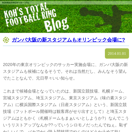
ガンバ大阪の新スタジアムもオリンピック会場に?
2014.01.01
2020年の東京オリンピックのサッカー実施会場に、ガンバ大阪の新
スタジアムも候補になるそうで。それは当然だし、みんなそう望ん
でたことなんで、元日早々いい知らせ。
これまで候補会場となっていたのは、新国立競技場、札幌ドーム、
宮城スタジアム、埼玉スタジアム、東京スタジアム（味の素スタジ
アム）に横浜国際スタジアム（日産スタジアム）という、新国立競
技場（フットボール開催時は観客席がせり出すとして）と埼玉スタ
ジアムはともかく（札幌ドームもまぁいいとしようか?）なんでこう
いうリストアップなんか??っていうシロモノだったんでねぇ。恥ず
かしいんで、バカでかい陸上競技場でやんのはどうか止めて欲し