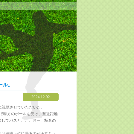
ール。
2024.12.02
に視聴させていただいた。
で味方のボールを受け、至近距離
出してパスと、、、おー、板倉の
容は結構上位に居るのが正直ちょ