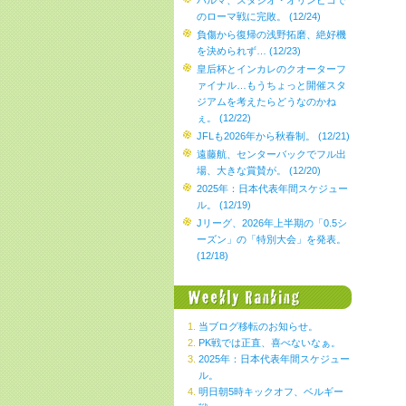
パルマ、スタジオ・オリンピコで
のローマ戦に完敗。 (12/24)
負傷から復帰の浅野拓磨、絶好機
を決められず… (12/23)
皇后杯とインカレのクオーターフ
ァイナル…もうちょっと開催スタ
ジアムを考えたらどうなのかね
ぇ。 (12/22)
JFLも2026年から秋春制。 (12/21)
遠藤航、センターバックでフル出
場、大きな賞賛が。 (12/20)
2025年：日本代表年間スケジュー
ル。 (12/19)
Jリーグ、2026年上半期の「0.5シ
ーズン」の「特別大会」を発表。
(12/18)
当ブログ移転のお知らせ。
PK戦では正直、喜べないなぁ。
2025年：日本代表年間スケジュー
ル。
明日朝5時キックオフ、ベルギー