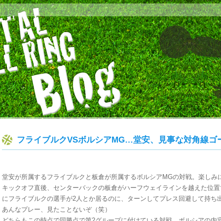
フライブルクVSボルシアMG…堂安、見事な対角線ゴ
堂安が所属するフライブルクと板倉が所属するボルシアMGの対戦。楽しみ
キックオフ直後、センターバックの板倉がハーフウェイラインを越えた位置
にフライブルクの選手が2人とか居るのに、ターンしてプレス回避して持ち
あんなプレー、見たことないぞ（笑）
どちらもこの時点で同勝点で第2グループに付けている対戦、ボルシアの内