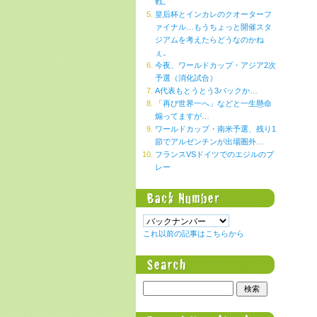
戦。
皇后杯とインカレのクオーターフ
ァイナル…もうちょっと開催スタ
ジアムを考えたらどうなのかね
ぇ。
今夜、ワールドカップ・アジア2次
予選（消化試合）
A代表もとうとう3バックか…
「再び世界一へ」などと一生懸命
煽ってますが…
ワールドカップ・南米予選、残り1
節でアルゼンチンが出場圏外…
フランスVSドイツでのエジルのプ
レー
これ以前の記事はこちらから