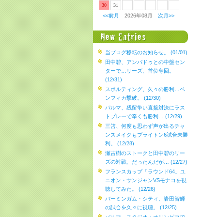
30
31
<<前月
2026年08月
次月>>
当ブログ移転のお知らせ。 (01/01)
田中碧、アンパドゥとの中盤セン
ターで…リーズ、首位奪回。
(12/31)
スポルティング、久々の勝利…ベ
ンフィカ撃破。 (12/30)
パルマ、残留争い直接対決にラス
トプレーで辛くも勝利… (12/29)
三笘、何度も思わず声が出るチャ
ンスメイクもブライトン6試合未勝
利。 (12/28)
瀬古樹のストークと田中碧のリー
ズの対戦、だったんだが… (12/27)
フランスカップ「ラウンド64」ユ
ニオン・サンジャンVSモナコを視
聴してみた。 (12/26)
バーミンガム・シティ、岩田智輝
の試合を久々に視聴。 (12/25)