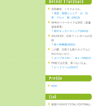
吉田麻也、ミラクルゴル。
└
虎党 団塊ジュニア の 日
常 グルメ 映...(09/13)
NHKのベリーナイスな対応（急遽
放送変更）
└
府中キッカーズシニア(09/10)
2011年9月…日本フットボールの日
程
└
時々時事爺(09/01)
この際、広島でも新スタジアムに
向かわないかと…
└
カープＢＯＭ！ Ｍｋ−?(08/17)
PK戦では正直、喜べないなぁ。
└
ビィドリーム(01/27)
KOH
新装!!! KOH'S TOTAL FOOTBALL