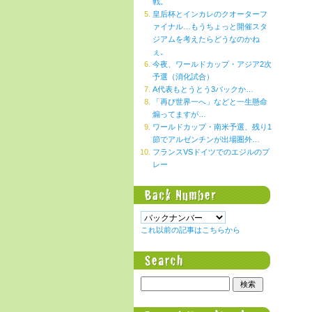
戦。
皇后杯とインカレのクオーターフ
ァイナル…もうちょっと開催スタ
ジアムを考えたらどうなのかね
ぇ。
今夜、ワールドカップ・アジア2次
予選（消化試合）
A代表もとうとう3バックか…
「再び世界一へ」などと一生懸命
煽ってますが…
ワールドカップ・南米予選、残り1
節でアルゼンチンが出場圏外…
フランスVSドイツでのエジルのプ
レー
これ以前の記事はこちらから