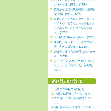
パルマ、スタジオ・オリンピコで
のローマ戦に完敗。 (12/24)
負傷から復帰の浅野拓磨、絶好機
を決められず… (12/23)
皇后杯とインカレのクオーターフ
ァイナル…もうちょっと開催スタ
ジアムを考えたらどうなのかね
ぇ。 (12/22)
JFLも2026年から秋春制。 (12/21)
遠藤航、センターバックでフル出
場、大きな賞賛が。 (12/20)
2025年：日本代表年間スケジュー
ル。 (12/19)
Jリーグ、2026年上半期の「0.5シ
ーズン」の「特別大会」を発表。
(12/18)
当ブログ移転のお知らせ。
PK戦では正直、喜べないなぁ。
2025年：日本代表年間スケジュー
ル。
明日朝5時キックオフ、ベルギー