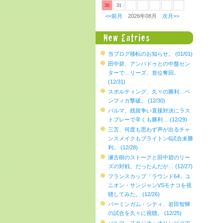
30
31
<<前月
2026年08月
次月>>
当ブログ移転のお知らせ。 (01/01)
田中碧、アンパドゥとの中盤セン
ターで…リーズ、首位奪回。
(12/31)
スポルティング、久々の勝利…ベ
ンフィカ撃破。 (12/30)
パルマ、残留争い直接対決にラス
トプレーで辛くも勝利… (12/29)
三笘、何度も思わず声が出るチャ
ンスメイクもブライトン6試合未勝
利。 (12/28)
瀬古樹のストークと田中碧のリー
ズの対戦、だったんだが… (12/27)
フランスカップ「ラウンド64」ユ
ニオン・サンジャンVSモナコを視
聴してみた。 (12/26)
バーミンガム・シティ、岩田智輝
の試合を久々に視聴。 (12/25)