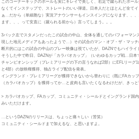
このコーナーキックのボールも実にキレイで美しく、右足で蹴られたボール
なくてインステップで、ストレートのいい弾道。日本人だとほとんど全てイ
ぁ…だから（単細胞な）実況アナウンサーもインスイングになります、、、
ます、、、って安直に（蹴られる前から）言ってしまう。。。
3バック左でスタメンだったこの試合の中山、全体を通してのパフォーマン
現した地元メディアもあったようで…）その試合のマン・オブ・ザ・マッチ
断片的にはこの試合の中山のプレー映像は視ていたが、DAZNでもハイライ
そうした中で昨日、DAZNが「カラバオカップ」（いわゆるカップ戦…日本
チャンピオンシップ（プレミアリーグの下の言うなれば2部）にEFLリーグ1に
と4部）の放映権獲得、独占ライブ配信を発表。
イングランド・プレミアリーグが獲得できないから替わりに（既にFAカッ
（カラバオカップ）を獲得ってか…と皮肉も言いたくなるわけだが、きっと
> カラバオカップ、FAカップ、コミュニティ・シールドとイングランド国内
みいただけます。
…というDAZNのリリースは、ちょっと痛々しい（苦笑）
コミュニティ・シールドまで加えるな、と思いますよ。