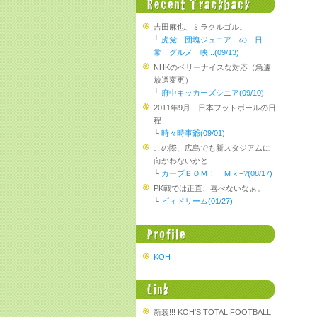
吉田麻也、ミラクルゴル。
└
虎党 団塊ジュニア の 日
常 グルメ 映...(09/13)
NHKのベリーナイスな対応（急遽
放送変更）
└
府中キッカーズシニア(09/10)
2011年9月…日本フットボールの日
程
└
時々時事爺(09/01)
この際、広島でも新スタジアムに
向かわないかと…
└
カープＢＯＭ！ Ｍｋ−?(08/17)
PK戦では正直、喜べないなぁ。
└
ビィドリーム(01/27)
KOH
新装!!! KOH'S TOTAL FOOTBALL