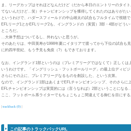
ま、リーグカップはそれほどなんだけど（だから本日のエントリーのタイト
てないんだけど…笑）チャンピオンシップを獲得してくれたのはありがたい
というわけで、ハダースフィールドの中山雄太の試合もフルタイムで視聴で
EFLリーグ1とかEFLリーグ2も、イングランドの（実質）3部・4部がどう
ところだ。
…大体予想はついてるし、外れないと思うが。
そのあたりは、中田英寿が1998年夏にイタリアで渡ってから下位の試合も
に約四半世紀、もう予見も免疫（?）もできております。
なお、イングランド1部というのは（プレミアリーグではなくて）正しくは上
いうわけです。「イングリッシュ・フットボールリーグ」の最上位ディビジ
さらにその上に、プレミアリーグなるものを創設した、という次第。
なので、イングランド1部はあくまでEFLチャンピオンシップ、そのさらに
EFLチャンピオンシップは実質的には（言うなれば）2部ということになる
ここ、フットボール系ライターでもちょこちょこ間違えてる御仁を目にする
|
trackback (0)
|
この記事のトラックバックURL