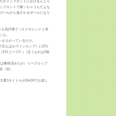
だがインフロントにかけるんじゃ
ンフロントで蹴っちゃうんだよな
ゴールから遠ざかるボールになり
スも高評価で（エクセレントと表
にも。
トが上がっているだけ。
で言えばルヴァンカップ）にEFL
EFLリーグ2（（言うなれば3部
プは獲得済みだが）リーグカップ
皆（笑）
主要3タイトルがDAZNでお楽し