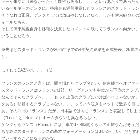
ァーが来ない（来なかった）可能性もあるし、、、というあたりであったん
いるベルギーのゲンクに、移籍金も満額用意したフランスのスタッド・ラン
そうなれば正直、ゲンクとしては放出やむなしとなる。しかも伊東純也との
ィールだもん。
そして伊東純也自身も移籍を決意したコメントを残してフランスへ向かい、
いることだろう。
※先ほどスタッド・ランスが2026年までの4年契約締結を正式発表。29歳
と。
…そしてDAZNが。。。（笑）
フランスのランスと言えば、聞き慣れたクラブ名だが、伊東純也へオファー
スタッド・ランスはフランスの1部、リーグアンでも中位から下位のクラブ
なんでそんなクラブへ、、、もっと上位のクラブにいけばイイじゃないか、
クある）移籍するクラブじゃない、、、っていう呟きもネットで数多く目に
あ、その2つの「ランス」だが、日本語では同じ「ランス」と表記してしま
（"Lens" と "Reims"）ホームタウンも異なるらしい。
ゲンクからランス（Reims）には、車で3～4時間くらいの距離なんだそうだ
ちなみにスタッド・ランスの基本フォーメーションは3-5-2らしい。だとす
プレーすることになるのかな。