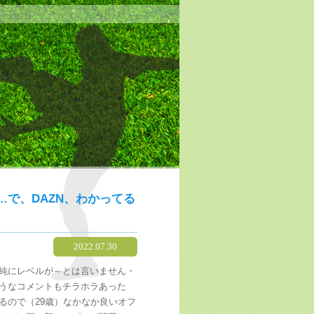
で、DAZN、わかってる
2022.07.30
純にレベルが～とは言いません・
うなコメントもチラホラあった
るので（29歳）なかなか良いオフ