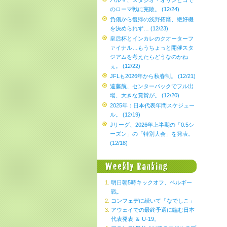
パルマ、スタジオ・オリンピコで
のローマ戦に完敗。 (12/24)
負傷から復帰の浅野拓磨、絶好機
を決められず… (12/23)
皇后杯とインカレのクオーターフ
ァイナル…もうちょっと開催スタ
ジアムを考えたらどうなのかね
ぇ。 (12/22)
JFLも2026年から秋春制。 (12/21)
遠藤航、センターバックでフル出
場、大きな賞賛が。 (12/20)
2025年：日本代表年間スケジュー
ル。 (12/19)
Jリーグ、2026年上半期の「0.5シ
ーズン」の「特別大会」を発表。
(12/18)
明日朝5時キックオフ、ベルギー
戦。
コンフェデに続いて「なでしこ」
アウェイでの最終予選に臨む日本
代表発表 ＆ U-19。