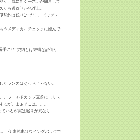
だが、既に新シーズンが開幕して
スから獲得話が急浮上。
現契約は残り1年だし、ビッグデ
もうメディカルチェックに臨んで
の選手に4年契約とは結構な評価か
したランスはそっちじゃない。
。
、、ワールドカップ直前に（リス
するが、まぁそこは。。。
っているが実は綴りが異なり
。
れば、伊東純也はウイングバックで