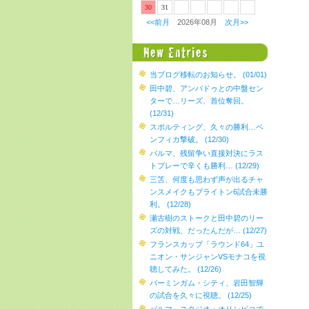
30
31
<<前月
2026年08月
次月>>
当ブログ移転のお知らせ。 (01/01)
田中碧、アンパドゥとの中盤セン
ターで…リーズ、首位奪回。
(12/31)
スポルティング、久々の勝利…ベ
ンフィカ撃破。 (12/30)
パルマ、残留争い直接対決にラス
トプレーで辛くも勝利… (12/29)
三笘、何度も思わず声が出るチャ
ンスメイクもブライトン6試合未勝
利。 (12/28)
瀬古樹のストークと田中碧のリー
ズの対戦、だったんだが… (12/27)
フランスカップ「ラウンド64」ユ
ニオン・サンジャンVSモナコを視
聴してみた。 (12/26)
バーミンガム・シティ、岩田智輝
の試合を久々に視聴。 (12/25)