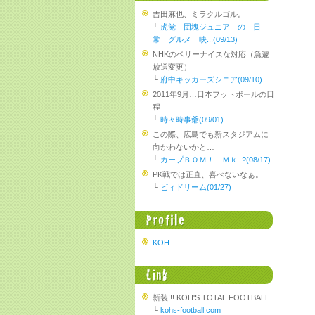
吉田麻也、ミラクルゴル。
└
虎党 団塊ジュニア の 日
常 グルメ 映...(09/13)
NHKのベリーナイスな対応（急遽
放送変更）
└
府中キッカーズシニア(09/10)
2011年9月…日本フットボールの日
程
└
時々時事爺(09/01)
この際、広島でも新スタジアムに
向かわないかと…
└
カープＢＯＭ！ Ｍｋ−?(08/17)
PK戦では正直、喜べないなぁ。
└
ビィドリーム(01/27)
KOH
新装!!! KOH'S TOTAL FOOTBALL
└
kohs-football.com