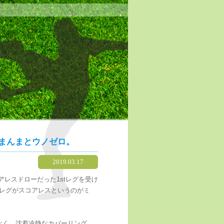
はまんまとウノゼロ。
2019.03.17
コアレスドローだった1stレグを受け
tレグがスコアレスというのがミ
なく、沈着冷静なカバーリング、