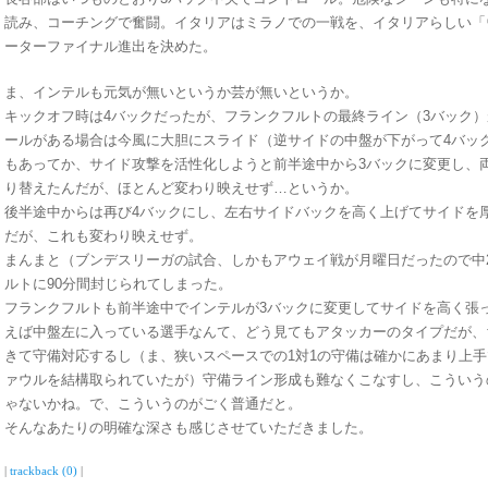
読み、コーチングで奮闘。イタリアはミラノでの一戦を、イタリアらしい「
ーターファイナル進出を決めた。
ま、インテルも元気が無いというか芸が無いというか。
キックオフ時は4バックだったが、フランクフルトの最終ライン（3バック
ールがある場合は今風に大胆にスライド（逆サイドの中盤が下がって4バッ
もあってか、サイド攻撃を活性化しようと前半途中から3バックに変更し、
り替えたんだが、ほとんど変わり映えせず…というか。
後半途中からは再び4バックにし、左右サイドバックを高く上げてサイドを
だが、これも変わり映えせず。
まんまと（ブンデスリーガの試合、しかもアウェイ戦が月曜日だったので中
ルトに90分間封じられてしまった。
フランクフルトも前半途中でインテルが3バックに変更してサイドを高く張
えば中盤左に入っている選手なんて、どう見てもアタッカーのタイプだが、
きて守備対応するし（ま、狭いスペースでの1対1の守備は確かにあまり上
ァウルを結構取られていたが）守備ライン形成も難なくこなすし、こういう
ゃないかね。で、こういうのがごく普通だと。
そんなあたりの明確な深さも感じさせていただきました。
|
trackback (0)
|