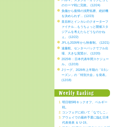
パルマ、スタジオ・オリンピコで
のローマ戦に完敗。 (12/24)
負傷から復帰の浅野拓磨、絶好機
を決められず… (12/23)
皇后杯とインカレのクオーターフ
ァイナル…もうちょっと開催スタ
ジアムを考えたらどうなのかね
ぇ。 (12/22)
JFLも2026年から秋春制。 (12/21)
遠藤航、センターバックでフル出
場、大きな賞賛が。 (12/20)
2025年：日本代表年間スケジュー
ル。 (12/19)
Jリーグ、2026年上半期の「0.5シ
ーズン」の「特別大会」を発表。
(12/18)
明日朝5時キックオフ、ベルギー
戦。
コンフェデに続いて「なでしこ」
アウェイでの最終予選に臨む日本
代表発表 ＆ U-19。