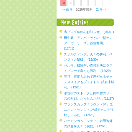
30
31
<<前月
2026年08月
次月>>
当ブログ移転のお知らせ。 (01/01)
田中碧、アンパドゥとの中盤セン
ターで…リーズ、首位奪回。
(12/31)
スポルティング、久々の勝利…ベ
ンフィカ撃破。 (12/30)
パルマ、残留争い直接対決にラス
トプレーで辛くも勝利… (12/29)
三笘、何度も思わず声が出るチャ
ンスメイクもブライトン6試合未勝
利。 (12/28)
瀬古樹のストークと田中碧のリー
ズの対戦、だったんだが… (12/27)
フランスカップ「ラウンド64」ユ
ニオン・サンジャンVSモナコを視
聴してみた。 (12/26)
バーミンガム・シティ、岩田智輝
の試合を久々に視聴。 (12/25)