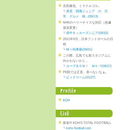
吉田麻也、ミラクルゴル。
└
虎党 団塊ジュニア の 日
常 グルメ 映...(09/13)
NHKのベリーナイスな対応（急遽
放送変更）
└
府中キッカーズシニア(09/10)
2011年9月…日本フットボールの日
程
└
時々時事爺(09/01)
この際、広島でも新スタジアムに
向かわないかと…
└
カープＢＯＭ！ Ｍｋ−?(08/17)
PK戦では正直、喜べないなぁ。
└
ビィドリーム(01/27)
KOH
新装!!! KOH'S TOTAL FOOTBALL
└
kohs-football.com