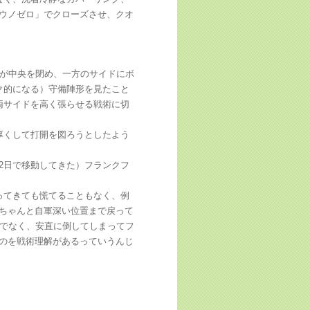
ウノゼロ」でクローズさせ、クオ
）が中央を閉め、一方のサイドにボ
ク的になる）守備陣形を見たこと
両サイドを高く張らせる戦術に切
厚くして打開を図ろうとしたよう
2日で移動してきた）フランクフ
ってきても慌てることもなく、例
ちゃんと自軍深い位置まで戻って
手でなく、安直に倒してしまってフ
のを戦術理解があるっていうんじ