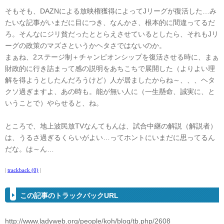
そもそも、DAZNによる放映権獲得によってJリーグが復活した…み
たいな記事がいまだに目につき、なんかさ、根本的に間違ってるだ
ろ。そんなにジリ貧だったととらえさせているとしたら、それもJリ
ーグの政策のマズさというかヘタさではないのか。
まぁね、2ステージ制＋チャンピオンシップを復活させる時に、まぁ
財政的に行き詰まって感の説明をあちこちで展開した（よりよい理
解を得ようとしたんだろうけど）人が居ましたからね～、、、ヘタ
クソ過ぎますよ、あの時も。能が無い人に（一生懸命、誠実に、と
いうことで）やらせると、ね。
ところで、地上波民放TVなんてもんは、試合中継の解説（解説者）
は、うるさ過ぎるくらいがよい…ってホントにいまだに思ってるん
だな。は～ん…
|
trackback (0)
|
この記事のトラックバックURL
http://www.ladyweb.org/people/koh/blog/tb.php/2608