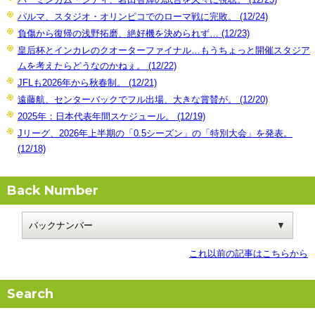
パルマ、スタジオ・オリンピコでのローマ戦に完敗。 (12/24)
負傷から復帰の浅野拓磨、絶好機を決められず… (12/23)
皇后杯とインカレのクオーターファイナル…もうちょっと開催スタジア
ムを考えたらどうなのかねぇ。 (12/22)
JFLも2026年から秋春制。 (12/21)
遠藤航、センターバックでフル出場、大きな賞賛が。 (12/20)
2025年：日本代表年間スケジュール。 (12/19)
Jリーグ、2026年上半期の「0.5シーズン」の「特別大会」を発表。
(12/18)
Back Number
これ以前の記事はこちらから
Search