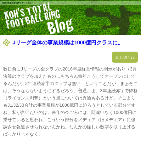
Jリーグ全体の事業規模は1000億円クラスに。
2017.07.22
数日前にJリーグの全クラブの2016年度経営情報の開示があり（3月
決算のクラブを加えたもの…もちろん毎年こうしてオープンにして
るんだが）3年連続赤字のクラブは無い…ということだが、まぁそこ
は、そうならないようにするだろう、普通。ま、3年連続赤字で降格
（ライセンス剥奪）という点については異論もあるけど。そこより
もJ1/J2/J3合計の事業規模が1000億円に迫ろうとしている部分です
ね、私が言いたいのは。来年の今ごろには、間違いなく1000億円に
乗せていると思われ、こういう部分をメディア（旧メディア）に強
調させ報道させられないんかね。なんかの怪しい数字を取り上げる
ばっかりじゃなく。