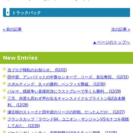
トラックバック
« 前の記事
次の記事 »
▲ページのトップへ
New Entries
当ブログ移転のお知らせ。 (01/01)
田中碧、アンパドゥとの中盤センターで…リーズ、首位奪回。 (12/31)
スポルティング、久々の勝利…ベンフィカ撃破。 (12/30)
パルマ、残留争い直接対決にラストプレーで辛くも勝利… (12/29)
三笘、何度も思わず声が出るチャンスメイクもブライトン6試合未勝
利。 (12/28)
瀬古樹のストークと田中碧のリーズの対戦、だったんだが… (12/27)
フランスカップ「ラウンド64」ユニオン・サンジャンVSモナコを視聴
してみた。 (12/26)
バーミンガム・シティ、岩田智輝の試合を久々に視聴。 (12/25)