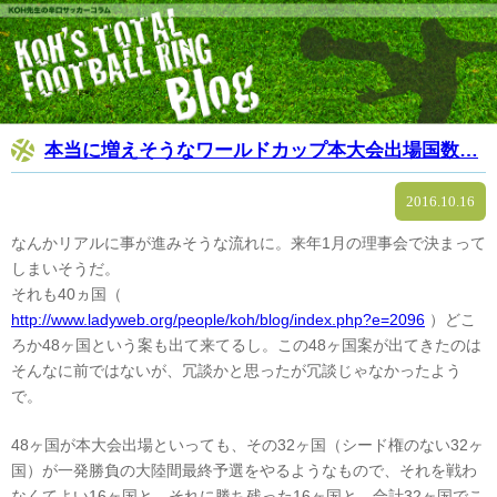
本当に増えそうなワールドカップ本大会出場国数…
2016.10.16
なんかリアルに事が進みそうな流れに。来年1月の理事会で決まって
しまいそうだ。
それも40ヵ国（
http://www.ladyweb.org/people/koh/blog/index.php?e=2096
）どこ
ろか48ヶ国という案も出て来てるし。この48ヶ国案が出てきたのは
そんなに前ではないが、冗談かと思ったが冗談じゃなかったよう
で。
48ヶ国が本大会出場といっても、その32ヶ国（シード権のない32ヶ
国）が一発勝負の大陸間最終予選をやるようなもので、それを戦わ
なくてよい16ヶ国と、それに勝ち残った16ヶ国と、合計32ヶ国でこ