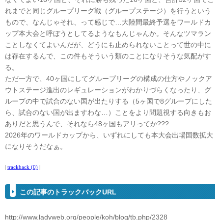
れまでと同じグループリーグ戦（グループステージ）を行うという
もので、なんじゃそれ、って感じで…大陸間最終予選をワールドカ
ップ本大会と呼ぼうとしてるようなもんじゃんか。そんなツマラン
ことしなくてよいんだが、どうにも止められないことって世の中に
は存在するんで、この件もそういう類のことになりそうな気配がす
る。
ただ一方で、40ヶ国にしてグループリーグの構成の仕方やノックア
ウトステージ進出のレギュレーションがわかりづらくなったり、グ
ループの中で試合のない国が出たりする（5ヶ国で8グループにした
ら、試合のない国が出ますわな…）ことをより問題視する向きもお
ありだと思うんで、それなら48ヶ国もアリってか???
2026年のワールドカップから、いずれにしても本大会出場国数拡大
になりそうだなぁ。
|
trackback (0)
|
この記事のトラックバックURL
http://www.ladyweb.org/people/koh/blog/tb.php/2328