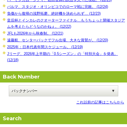
パルマ、スタジオ・オリンピコでのローマ戦に完敗。 (12/24)
負傷から復帰の浅野拓磨、絶好機を決められず… (12/23)
皇后杯とインカレのクオーターファイナル…もうちょっと開催スタジア
ムを考えたらどうなのかねぇ。 (12/22)
JFLも2026年から秋春制。 (12/21)
遠藤航、センターバックでフル出場、大きな賞賛が。 (12/20)
2025年：日本代表年間スケジュール。 (12/19)
Jリーグ、2026年上半期の「0.5シーズン」の「特別大会」を発表。
(12/18)
Back Number
これ以前の記事はこちらから
Search