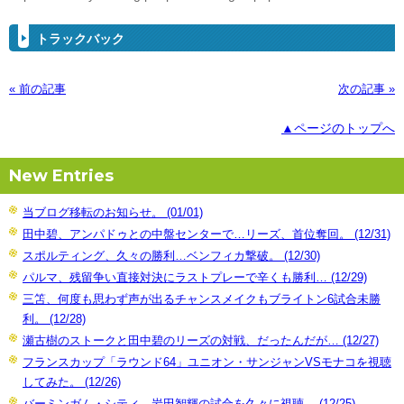
トラックバック
« 前の記事
次の記事 »
▲ページのトップへ
New Entries
当ブログ移転のお知らせ。 (01/01)
田中碧、アンパドゥとの中盤センターで…リーズ、首位奪回。 (12/31)
スポルティング、久々の勝利…ベンフィカ撃破。 (12/30)
パルマ、残留争い直接対決にラストプレーで辛くも勝利… (12/29)
三笘、何度も思わず声が出るチャンスメイクもブライトン6試合未勝
利。 (12/28)
瀬古樹のストークと田中碧のリーズの対戦、だったんだが… (12/27)
フランスカップ「ラウンド64」ユニオン・サンジャンVSモナコを視聴
してみた。 (12/26)
バーミンガム・シティ、岩田智輝の試合を久々に視聴。 (12/25)