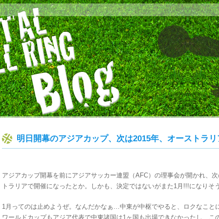
明日開幕のアジアカップ、次は2015年、オーストラ
アジアカップ開幕を前にアジアサッカー連盟（AFC）の理事会が開かれ、次の
トラリアで開催になったとか。しかも、決定ではないがまた1月!!!になりそ
1月ってのは止めようぜ。なんだかなぁ…中東が中枢でやると、ロクなことに
ワールドカップもアジア代表で中東諸国は1ヶ国も出場できなかったし、こ