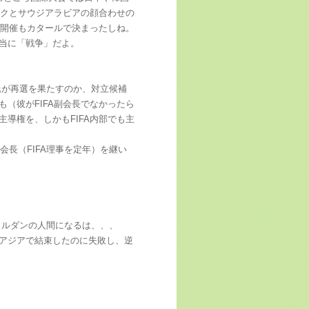
ラクとサウジアラビアの顔合わせの
プ開催もカタールで決まったしね。
当に「戦争」だよ。
ン氏が再選を果たすのか、対立候補
（彼がFIFA副会長でなかったら
導権を、しかもFIFA内部でも主
会長（FIFA理事を定年）を継い
はヨルダンの人間になるは、、、
東アジアで結束したのに失敗し、逆