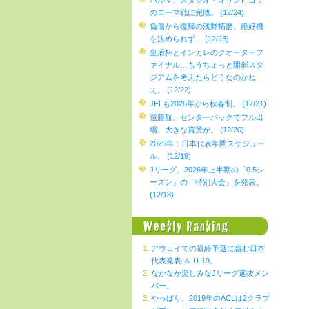
パルマ、スタジオ・オリンピコで
のローマ戦に完敗。 (12/24)
負傷から復帰の浅野拓磨、絶好機
を決められず… (12/23)
皇后杯とインカレのクオーターフ
ァイナル…もうちょっと開催スタ
ジアムを考えたらどうなのかね
ぇ。 (12/22)
JFLも2026年から秋春制。 (12/21)
遠藤航、センターバックでフル出
場、大きな賞賛が。 (12/20)
2025年：日本代表年間スケジュー
ル。 (12/19)
Jリーグ、2026年上半期の「0.5シ
ーズン」の「特別大会」を発表。
(12/18)
アウェイでの最終予選に臨む日本
代表発表 ＆ U-19。
なかなか楽しみなJリーグ選抜メン
バー。
やっぱり、2019年のACLは2クラブ