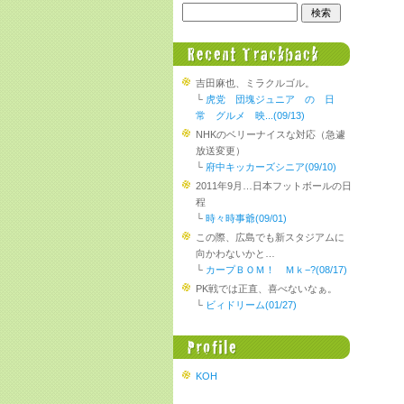
吉田麻也、ミラクルゴル。
└
虎党 団塊ジュニア の 日
常 グルメ 映...(09/13)
NHKのベリーナイスな対応（急遽
放送変更）
└
府中キッカーズシニア(09/10)
2011年9月…日本フットボールの日
程
└
時々時事爺(09/01)
この際、広島でも新スタジアムに
向かわないかと…
└
カープＢＯＭ！ Ｍｋ−?(08/17)
PK戦では正直、喜べないなぁ。
└
ビィドリーム(01/27)
KOH