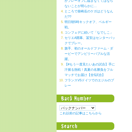
がプレーオフに臨まなくてはなら
ないことが明らかに…
ところで柴崎岳のケガはどうなん
だ??
明日朝5時キックオフ、ベルギー
戦。
コンフェデに続いて「なでしこ」
セリエA開幕、冨安はセンターバッ
クでプレー。
旗手、初のオールドファーム・ダ
ービーでアンビリーバブルな活
躍。
【#もう一度見たいあの試合】手に
汗握る熱戦！真夏の名勝負をフル
マッチでお届け【全5試合】
フランスVSドイツでのエジルのプ
レー
これ以前の記事はこちらから