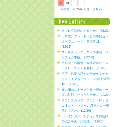
30
31
<<前月
2026年08月
次月>>
当ブログ移転のお知らせ。 (01/01)
田中碧、アンパドゥとの中盤セン
ターで…リーズ、首位奪回。
(12/31)
スポルティング、久々の勝利…ベ
ンフィカ撃破。 (12/30)
パルマ、残留争い直接対決にラス
トプレーで辛くも勝利… (12/29)
三笘、何度も思わず声が出るチャ
ンスメイクもブライトン6試合未勝
利。 (12/28)
瀬古樹のストークと田中碧のリー
ズの対戦、だったんだが… (12/27)
フランスカップ「ラウンド64」ユ
ニオン・サンジャンVSモナコを視
聴してみた。 (12/26)
バーミンガム・シティ、岩田智輝
の試合を久々に視聴。 (12/25)