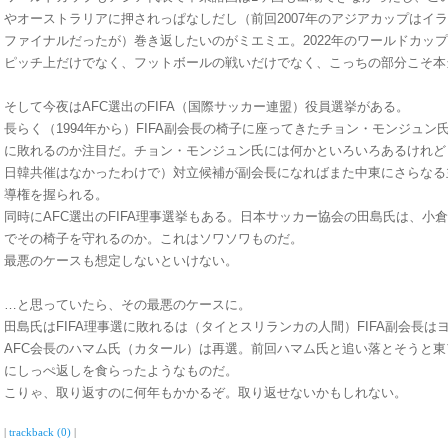
やオーストラリアに押されっぱなしだし（前回2007年のアジアカップはイ
ファイナルだったが）巻き返したいのがミエミエ。2022年のワールドカッ
ピッチ上だけでなく、フットボールの戦いだけでなく、こっちの部分こそ本
そして今夜はAFC選出のFIFA（国際サッカー連盟）役員選挙がある。
長らく（1994年から）FIFA副会長の椅子に座ってきたチョン・モンジュ
に敗れるのか注目だ。チョン・モンジュン氏には何かといろいろあるけれども
日韓共催はなかったわけで）対立候補が副会長になればまた中東にさらなる主
導権を握られる。
同時にAFC選出のFIFA理事選挙もある。日本サッカー協会の田島氏は、小倉
でその椅子を守れるのか。これはソワソワものだ。
最悪のケースも想定しないといけない。
…と思っていたら、その最悪のケースに。
田島氏はFIFA理事選に敗れるは（タイとスリランカの人間）FIFA副会長
AFC会長のハマム氏（カタール）は再選。前回ハマム氏と追い落とそうと
にしっぺ返しを食らったようなものだ。
こりゃ、取り返すのに何年もかかるぞ。取り返せないかもしれない。
|
trackback (0)
|