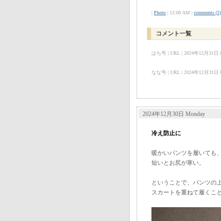
|
Photo
| 12:00 AM |
comments (2)
コメント一覧
はち号 | URL | 2024年12月31日 07
なな号 | URL | 2024年12月31日 09:
2024年12月30日 Monday
冷え防止に
暖かいパンツを履いても
短いとお尻が寒い。
ということで、パンツの
スカートを重ねて履くこ