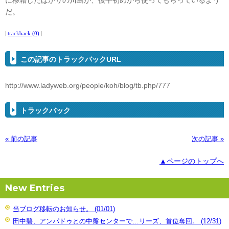
に移籍したばかりの川島が、後半初めから使ってもらっているよう
だ。
|
trackback (0)
|
この記事のトラックバックURL
http://www.ladyweb.org/people/koh/blog/tb.php/777
トラックバック
« 前の記事
次の記事 »
▲ページのトップへ
New Entries
当ブログ移転のお知らせ。 (01/01)
田中碧、アンパドゥとの中盤センターで…リーズ、首位奪回。 (12/31)