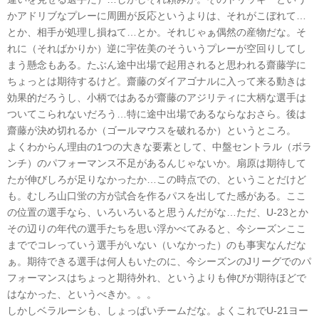
かアドリブなプレーに周囲が反応というよりは、それがこぼれて…
とか、相手が処理し損ねて…とか。それじゃぁ偶然の産物だな。そ
れに（そればかりか）逆に宇佐美のそういうプレーが空回りしてし
まう懸念もある。たぶん途中出場で起用されると思われる齋藤学に
ちょっとは期待するけど。齋藤のダイアゴナルに入って来る動きは
効果的だろうし、小柄ではあるが齋藤のアジリティに大柄な選手は
ついてこられないだろう…特に途中出場であるならなおさら。後は
齋藤が決め切れるか（ゴールマウスを破れるか）というところ。
よくわからん理由の1つの大きな要素として、中盤セントラル（ボラ
ンチ）のパフォーマンス不足があるんじゃないか。扇原は期待して
たが伸びしろが足りなかったか…この時点での、ということだけど
も。むしろ山口蛍の方が試合を作るパスを出してた感がある。ここ
の位置の選手なら、いろいろいると思うんだがな…ただ、U-23とか
その辺りの年代の選手たちを思い浮かべてみると、今シーズンここ
まででコレっていう選手がいない（いなかった）のも事実なんだな
ぁ。期待できる選手は何人もいたのに、今シーズンのJリーグでのパ
フォーマンスはちょっと期待外れ、というよりも伸びが期待ほどで
はなかった、というべきか。。。
しかしベラルーシも、しょっぱいチームだな。よくこれでU-21ヨー