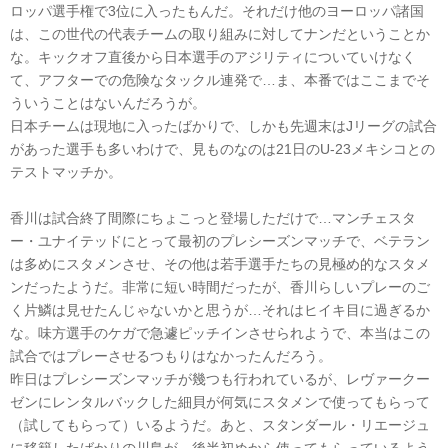
ロッパ選手権で3位に入ったもんだ。それだけ他のヨーロッパ諸国
は、この世代の代表チームの取り組みに対してナンだということか
な。キックオフ直後から日本選手のアジリティについていけなく
て、アフターでの危険なタックル連発で…ま、本番ではここまでそ
ういうことはないんだろうが。
日本チームは現地に入ったばかりで、しかも先週末はJリーグの試合
があった選手も多いわけで、見ものなのは21日のU-23メキシコとの
テストマッチか。
香川は試合終了間際にちょこっと登場しただけで…マンチェスタ
ー・ユナイテッドにとって最初のプレシーズンマッチで、ベテラン
は多めにスタメンさせ、その他は若手選手たちの見極め的なスタメ
ンだったようだ。非常に短い時間だったが、香川らしいプレーのご
く片鱗は見せたんじゃないかと思うが…それはヒイキ目に過ぎるか
な。味方選手のケガで急遽ピッチインさせられようで、本当はこの
試合ではプレーさせるつもりはなかったんだろう。
昨日はプレシーズンマッチが幾つも行われているが、レヴァークー
ゼンにレンタルバックした細貝が何気にスタメンで使ってもらって
（試してもらって）いるようだ。あと、スタンダール・リエージュ