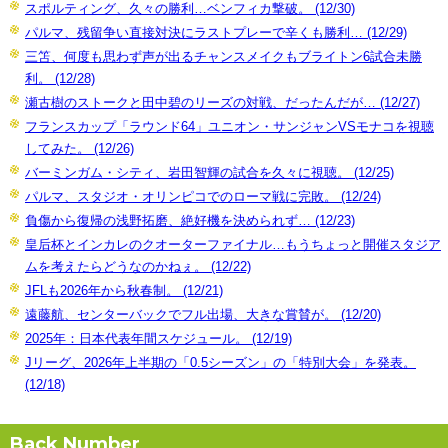
スポルティング、久々の勝利…ベンフィカ撃破。 (12/30)
パルマ、残留争い直接対決にラストプレーで辛くも勝利… (12/29)
三笘、何度も思わず声が出るチャンスメイクもブライトン6試合未勝
利。 (12/28)
瀬古樹のストークと田中碧のリーズの対戦、だったんだが… (12/27)
フランスカップ「ラウンド64」ユニオン・サンジャンVSモナコを視聴
してみた。 (12/26)
バーミンガム・シティ、岩田智輝の試合を久々に視聴。 (12/25)
パルマ、スタジオ・オリンピコでのローマ戦に完敗。 (12/24)
負傷から復帰の浅野拓磨、絶好機を決められず… (12/23)
皇后杯とインカレのクオーターファイナル…もうちょっと開催スタジア
ムを考えたらどうなのかねぇ。 (12/22)
JFLも2026年から秋春制。 (12/21)
遠藤航、センターバックでフル出場、大きな賞賛が。 (12/20)
2025年：日本代表年間スケジュール。 (12/19)
Jリーグ、2026年上半期の「0.5シーズン」の「特別大会」を発表。
(12/18)
Back Number