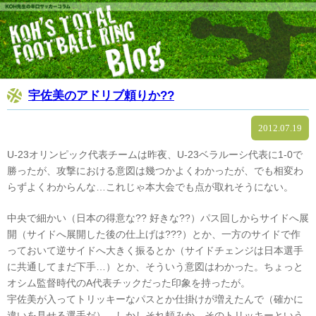
宇佐美のアドリブ頼りか??
2012.07.19
U-23オリンピック代表チームは昨夜、U-23ベラルーシ代表に1-0で
勝ったが、攻撃における意図は幾つかよくわかったが、でも相変わ
らずよくわからんな…これじゃ本大会でも点が取れそうにない。
中央で細かい（日本の得意な?? 好きな??）パス回しからサイドへ展
開（サイドへ展開した後の仕上げは???）とか、一方のサイドで作
っておいて逆サイドへ大きく振るとか（サイドチェンジは日本選手
に共通してまだ下手…）とか、そういう意図はわかった。ちょっと
オシム監督時代のA代表チックだった印象を持ったが。
宇佐美が入ってトリッキーなパスとか仕掛けが増えたんで（確かに
違いを見せる選手だ）…しかしそれ頼みか。そのトリッキーという