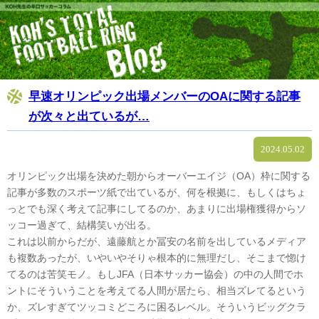
早速オリンピック出場メンバーのOAに関する記事
が次々と出ているが…
2024.05.02
オリンピック出場を決めた朝からオーバーエイジ（OA）枠に関する
記事が多数のスポーツ紙で出ているが、何を根拠に、もしくはちょ
っとでも深く考えて記事にしてるのか、あまりに出場権獲得からソ
ッコー過ぎて、結構笑いが出る。
これは以前からだが、遠藤航とか冨安の名前を出しているメディア
も複数あったが、いやいやそりゃ根本的に無理だし、そこまで惚け
てるのは苦笑モノ。もしJFA（日本サッカー協会）の中の人間でホ
ントにそういうことを考えてる人間が居たら、相当ズレてるという
か、ズレすぎてツッコミどころに困るレベル。そういうビッグクラ