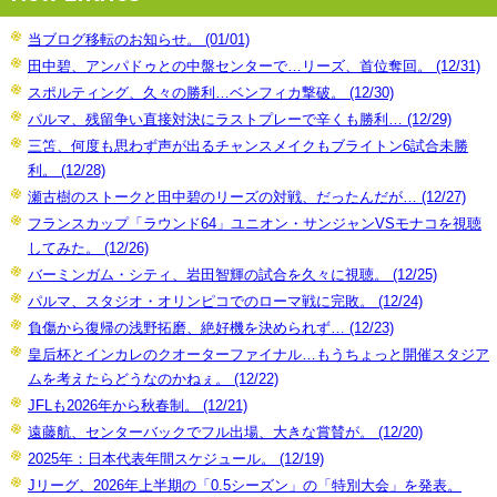
当ブログ移転のお知らせ。 (01/01)
田中碧、アンパドゥとの中盤センターで…リーズ、首位奪回。 (12/31)
スポルティング、久々の勝利…ベンフィカ撃破。 (12/30)
パルマ、残留争い直接対決にラストプレーで辛くも勝利… (12/29)
三笘、何度も思わず声が出るチャンスメイクもブライトン6試合未勝
利。 (12/28)
瀬古樹のストークと田中碧のリーズの対戦、だったんだが… (12/27)
フランスカップ「ラウンド64」ユニオン・サンジャンVSモナコを視聴
してみた。 (12/26)
バーミンガム・シティ、岩田智輝の試合を久々に視聴。 (12/25)
パルマ、スタジオ・オリンピコでのローマ戦に完敗。 (12/24)
負傷から復帰の浅野拓磨、絶好機を決められず… (12/23)
皇后杯とインカレのクオーターファイナル…もうちょっと開催スタジア
ムを考えたらどうなのかねぇ。 (12/22)
JFLも2026年から秋春制。 (12/21)
遠藤航、センターバックでフル出場、大きな賞賛が。 (12/20)
2025年：日本代表年間スケジュール。 (12/19)
Jリーグ、2026年上半期の「0.5シーズン」の「特別大会」を発表。