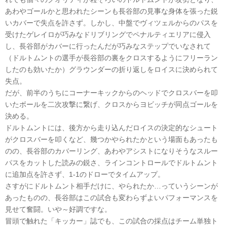
あわやゴールかと思われたシーンも長谷部の見事な身体を張った鋭
いカバーで失点を許さず。しかし、中盤でヴィツェルからのパスを
受けたゲレイロが巧みなドリブリングでペナルティエリアに侵入
し、長谷部がカバーに行ったんだが巧みなステップでいなされて
（ドルトムントの選手が長谷部の裏をクロスするようにフリーラン
したのも効いたか）グラウンダーの折り返しをロイスに決められて
失点。
だが、前半のうちにコーナーキックからのヘッドでクロスバーを叩
いたボールを二次攻撃に繋げ、クロスからヨビッチが同点ゴールを
決める。
ドルトムントには、後方から走り込んだロイスの決定的なシュート
がクロスバーを叩くなど、幾つかやられたかという場面もあったも
のの、長谷部のカバーリング、あわやアシストになりそうなスルー
パスをカットした読みの鋭さ、ラインコントロールでドルトムント
に追加点を許さず、1-1のドローでタイムアップ。
さすがにドルトムント相手だけに、やられたか…っていうシーンが
あったものの、長谷部はこの試合も変わらずよいパフォーマンスを
見せて奮闘。いや～好調ですな。
冒頭で触れた「キッカー」誌でも、この試合の採点はチーム単独ト