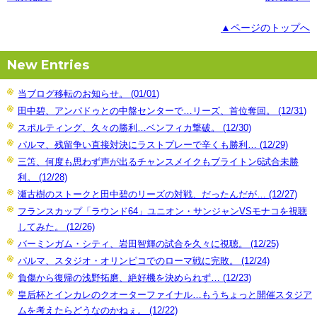
▲ページのトップへ
New Entries
当ブログ移転のお知らせ。 (01/01)
田中碧、アンパドゥとの中盤センターで…リーズ、首位奪回。 (12/31)
スポルティング、久々の勝利…ベンフィカ撃破。 (12/30)
パルマ、残留争い直接対決にラストプレーで辛くも勝利… (12/29)
三笘、何度も思わず声が出るチャンスメイクもブライトン6試合未勝
利。 (12/28)
瀬古樹のストークと田中碧のリーズの対戦、だったんだが… (12/27)
フランスカップ「ラウンド64」ユニオン・サンジャンVSモナコを視聴
してみた。 (12/26)
バーミンガム・シティ、岩田智輝の試合を久々に視聴。 (12/25)
パルマ、スタジオ・オリンピコでのローマ戦に完敗。 (12/24)
負傷から復帰の浅野拓磨、絶好機を決められず… (12/23)
皇后杯とインカレのクオーターファイナル…もうちょっと開催スタジア
ムを考えたらどうなのかねぇ。 (12/22)