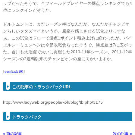
ップだったそうで、全フィールドプレイヤーの採点ランキングでも4
位にランクインだそうだ。
ドルトムントは、まだシーズン半ばなんだが、なんだかチャンピオ
ンらしいタタズマイというか、風格を感じさせる試合ぶりっすな
ぁ。この試合はドローで勝点1ポイント積み上げに終わったが、バイ
エルン・ミュンヘンは今節敗戦食らったそうで、勝点差は7に広がっ
た。香川も大活躍で大いに貢献した2010-11年シーズン、2011-12年
シーズンの2連覇以来のチャンピオンの座に向かいますか。
|
trackback (0)
|
この記事のトラックバックURL
http://www.ladyweb.org/people/koh/blog/tb.php/3175
トラックバック
« 前の記事
次の記事 »