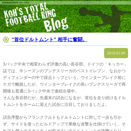
"首位ドルトムント" 相手に奮闘。
2019.02.09
3バック中央で相変わらず評価の高い長谷部。ドイツの「キッカー」
誌では、今シーズンのブンデスリーガのベストイレブン、なおかつ
ディフェンダーの中で採点トップという。ウインターブレイク前に
ケガで離脱したが、ウインターブレイクの長いブンデスリーガで再
開後も普通に3バック中央で連続出場中。
そんな長谷部だが、先週末の試合になるが、首位を走り続けるドル
トムントをホームに迎えた試合に注目しておりましたよ。
試合序盤からフランクフルトもドルトムントに対して一歩も引か
ず、サイドを使ったビルドアップで果敢な攻撃を仕掛けていく。そ
れでも個々のクオリティが粒ぞろいのドルトムントが攻勢となり、