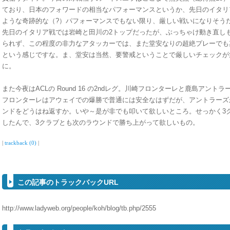
ており、日本のフォワードの相当なパフォーマンスというか、先日のイタリ
ような奇跡的な（?）パフォーマンスでもない限り、厳しい戦いになりそう
先日のイタリア戦では岩崎と田川の2トップだったが、ぶっちゃけ動き直し
られず、この程度の非力なアタッカーでは、また堂安なりの超絶プレーでも
という感じですな。ま、堂安は当然、要警戒ということで厳しいチェックが
に。
また今夜はACLの Round 16 の2ndレグ。川崎フロンターレと鹿島アント
フロンターレはアウェイでの爆勝で普通には安全なはずだが、アントラーズが
ンドをどうはね返すか。いや～是が非でも叩いて欲しいところ。せっかく3
したんで、3クラブとも次のラウンドで勝ち上がって欲しいもの。
|
trackback (0)
|
この記事のトラックバックURL
http://www.ladyweb.org/people/koh/blog/tb.php/2555