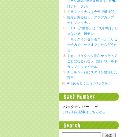
リーグ3戦の地上波放送は、NHK、
日テレ、フジ。
元日ファイナルは今年で最後??
随分と煽るねぇ、アジアカップ・
セミファイナル
「Jリーグ開幕」は「3月10日」じ
ゃないぞ、日テレ。
「キックインセレモニー」よりピ
ッチ内でキックオフしたらどうか
と…
まぁこりゃクッソ面白かったって
ことになるわなぁ（笑）ワールド
カップ・ファイナル。
チェルシー戦にスタメン出場した
宮市。
A代表もとうとう3バックか…
これ以前の記事はこちらから