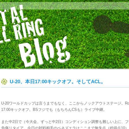
U-20、本日17:00キックオフ。そしてACL。
U-20ワールドカップは言うまでもなく、ここからノックアウトステージ。Round
17:00キックオフ。BSフジでも（もちろんCSも）ライブ中継。
また中2日で（今大会、ずっと中2日）コンディション調整も難しい上に、
負傷リタイア。今日の対戦相手のベネズエラはここまで無失点（総得点10