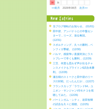
30
31
<<前月
2026年08月
次月>>
当ブログ移転のお知らせ。 (01/01)
田中碧、アンパドゥとの中盤セン
ターで…リーズ、首位奪回。
(12/31)
スポルティング、久々の勝利…ベ
ンフィカ撃破。 (12/30)
パルマ、残留争い直接対決にラス
トプレーで辛くも勝利… (12/29)
三笘、何度も思わず声が出るチャ
ンスメイクもブライトン6試合未勝
利。 (12/28)
瀬古樹のストークと田中碧のリー
ズの対戦、だったんだが… (12/27)
フランスカップ「ラウンド64」ユ
ニオン・サンジャンVSモナコを視
聴してみた。 (12/26)
バーミンガム・シティ、岩田智輝
の試合を久々に視聴。 (12/25)