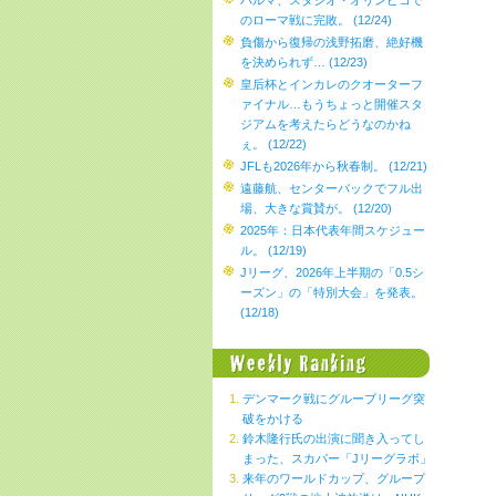
パルマ、スタジオ・オリンピコで
のローマ戦に完敗。 (12/24)
負傷から復帰の浅野拓磨、絶好機
を決められず… (12/23)
皇后杯とインカレのクオーターフ
ァイナル…もうちょっと開催スタ
ジアムを考えたらどうなのかね
ぇ。 (12/22)
JFLも2026年から秋春制。 (12/21)
遠藤航、センターバックでフル出
場、大きな賞賛が。 (12/20)
2025年：日本代表年間スケジュー
ル。 (12/19)
Jリーグ、2026年上半期の「0.5シ
ーズン」の「特別大会」を発表。
(12/18)
デンマーク戦にグループリーグ突
破をかける
鈴木隆行氏の出演に聞き入ってし
まった、スカパー「Jリーグラボ」
来年のワールドカップ、グループ