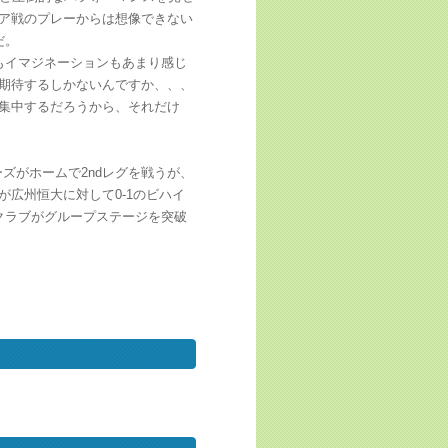
ア戦のプレーからは想像できない
だ。
もイマジネーションもあまり感じ
期待するしかないんですか、、、
集中するだろうから、それだけ
ラーズがホームで2ndレグを戦うが、
広州恒大に対して0-1のビハイ
クラブがグループステージを突破