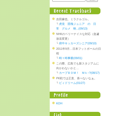
吉田麻也、ミラクルゴル。
└
虎党 団塊ジュニア の 日
常 グルメ 映...(09/13)
NHKのベリーナイスな対応（急遽
放送変更）
└
府中キッカーズシニア(09/10)
2011年9月…日本フットボールの日
程
└
時々時事爺(09/01)
この際、広島でも新スタジアムに
向かわないかと…
└
カープＢＯＭ！ Ｍｋ−?(08/17)
PK戦では正直、喜べないなぁ。
└
ビィドリーム(01/27)
KOH