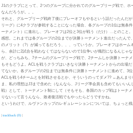
J1のクラブにとって、2つのグループに分かれてのグループリーグ戦で、ホ
なんだろうが。。。
それと、グループリーグ戦終了後にプレーオフもやるという話だったんだが
リーグ）に4クラブが参戦することになった場合、各グループの1位は無条
ーナメント）に進出し、プレーオフは2位と3位が戦う（だけ）…とのこと
感想。これまでは各グループの2位までが決勝トーナメント進出だったんで
のメリット（?）が減ってるだろう、、、っていうか。プレーオフはホーム
ら、余計に2試合を戦わなくてはならないので1位争いが熾烈になるんじゃ
が、どっちみち、7チームのグループリーグ戦で、2チームしか決勝トーナ
もそもどうよ。ACLを戦うクラブはいきなり決勝トーナメントからの出場
てないか。各グループの2位までは無条件に決勝トーナメントに進めて、3位
ACLを戦う4チームとを対戦させるとか、そういうのってダメ?? ←あんま
ま、私の理想はJ3まで含めた（なんなら、Jリーグ準会員も含めてもいいん
戦）として、トーナメント制にして（そもそも、各国のカップ戦はトーナメ
りないって言うんなら、敗者復活戦でもやったらどうですかね。
というわけで、ルヴァンカップのレギュレーションについては、ちょっと残
|
trackback (0)
|