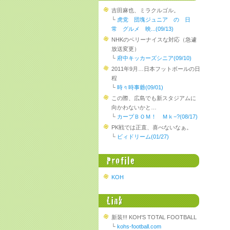
吉田麻也、ミラクルゴル。
└
虎党 団塊ジュニア の 日
常 グルメ 映...(09/13)
NHKのベリーナイスな対応（急遽
放送変更）
└
府中キッカーズシニア(09/10)
2011年9月…日本フットボールの日
程
└
時々時事爺(09/01)
この際、広島でも新スタジアムに
向かわないかと…
└
カープＢＯＭ！ Ｍｋ−?(08/17)
PK戦では正直、喜べないなぁ。
└
ビィドリーム(01/27)
KOH
新装!!! KOH'S TOTAL FOOTBALL
└
kohs-football.com