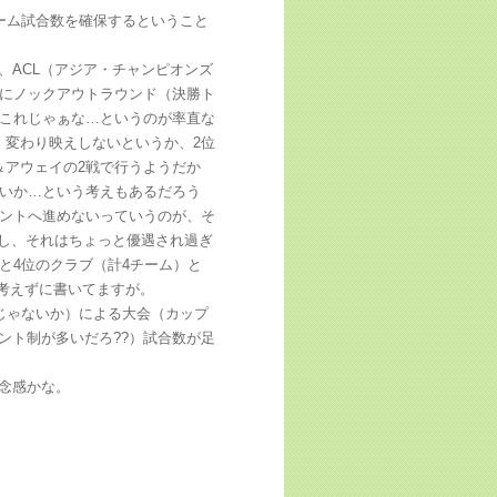
ーム試合数を確保するということ
、ACL（アジア・チャンピオンズ
件にノックアウトラウンド（決勝ト
。これじゃぁな…というのが率直な
、変わり映えしないというか、2位
＆アウェイの2戦で行うようだか
ないか…という考えもあるだろう
メントへ進めないっていうのが、そ
だし、それはちょっと優遇され過ぎ
と4位のクラブ（計4チーム）と
り考えずに書いてますが。
じゃないか）による大会（カップ
ント制が多いだろ??）試合数が足
念感かな。