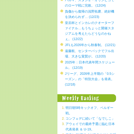
パルマ、スタジオ・オリンピコで
のローマ戦に完敗。 (12/24)
負傷から復帰の浅野拓磨、絶好機
を決められず… (12/23)
皇后杯とインカレのクオーターフ
ァイナル…もうちょっと開催スタ
ジアムを考えたらどうなのかね
ぇ。 (12/22)
JFLも2026年から秋春制。 (12/21)
遠藤航、センターバックでフル出
場、大きな賞賛が。 (12/20)
2025年：日本代表年間スケジュー
ル。 (12/19)
Jリーグ、2026年上半期の「0.5シ
ーズン」の「特別大会」を発表。
(12/18)
明日朝5時キックオフ、ベルギー
戦。
コンフェデに続いて「なでしこ」
アウェイでの最終予選に臨む日本
代表発表 ＆ U-19。