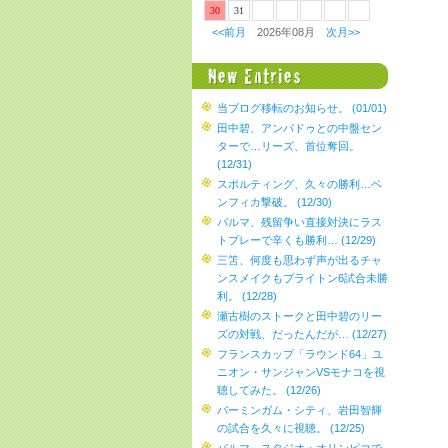
30
31
<<前月
2026年08月
次月>>
当ブログ移転のお知らせ。 (01/01)
田中碧、アンパドゥとの中盤セン
ターで…リーズ、首位奪回。
(12/31)
スポルティング、久々の勝利…ベ
ンフィカ撃破。 (12/30)
パルマ、残留争い直接対決にラス
トプレーで辛くも勝利… (12/29)
三笘、何度も思わず声が出るチャ
ンスメイクもブライトン6試合未勝
利。 (12/28)
瀬古樹のストークと田中碧のリー
ズの対戦、だったんだが… (12/27)
フランスカップ「ラウンド64」ユ
ニオン・サンジャンVSモナコを視
聴してみた。 (12/26)
バーミンガム・シティ、岩田智輝
の試合を久々に視聴。 (12/25)