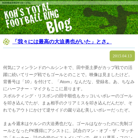
「我々には最高の大迫勇也がいた」とさ。
2015.04.13
何気にフィンランドのヘルシンキで、田中亜土夢がカップ戦での活
躍に続いてリーグ戦でもゴールとのことで。映像は見ましたけど。
背番号は「10」を付けて、「Atom」なんだな、登録名。あ、ちなみ
にハーフナー・マイクもここに居ります。
スポルティング・リスボンの田中順也もカッコいいボレーのゴール
を叩き込んでたが、まぁ相手のクリアミスを叩き込んだんだが、そ
れでもアウトにかけて逆サイドの蹴り込む美しいボレーだったぞ。
まぁ今週末はケルンの大迫勇也だな。ゴールはなかったのに先制ゴ
ールとなったPK獲得にアシストに、試合のマン・オブ・ザ・マッチ
で「キッカー」誌の今節のベストイレブンで、何より選手・フロン