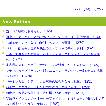
▲ページのトップへ
New Entries
当ブログ移転のお知らせ。 (01/01)
田中碧、アンパドゥとの中盤センターで…リーズ、首位奪回。 (12/31)
スポルティング、久々の勝利…ベンフィカ撃破。 (12/30)
パルマ、残留争い直接対決にラストプレーで辛くも勝利… (12/29)
三笘、何度も思わず声が出るチャンスメイクもブライトン6試合未勝
利。 (12/28)
瀬古樹のストークと田中碧のリーズの対戦、だったんだが… (12/27)
フランスカップ「ラウンド64」ユニオン・サンジャンVSモナコを視聴
してみた。 (12/26)
バーミンガム・シティ、岩田智輝の試合を久々に視聴。 (12/25)
パルマ、スタジオ・オリンピコでのローマ戦に完敗。 (12/24)
負傷から復帰の浅野拓磨、絶好機を決められず… (12/23)
皇后杯とインカレのクオーターファイナル…もうちょっと開催スタジア
ムを考えたらどうなのかねぇ。 (12/22)