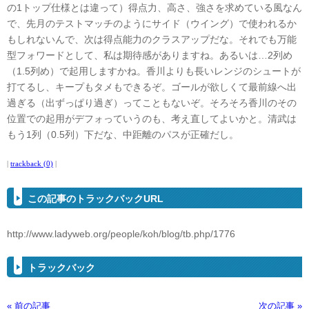
の1トップ仕様とは違って）得点力、高さ、強さを求めている風なん
で、先月のテストマッチのようにサイド（ウイング）で使われるか
もしれないんで、次は得点能力のクラスアップだな。それでも万能
型フォワードとして、私は期待感がありますね。あるいは…2列め
（1.5列め）で起用しますかね。香川よりも長いレンジのシュートが
打てるし、キープもタメもできるぞ。ゴールが欲しくて最前線へ出
過ぎる（出ずっぱり過ぎ）ってこともないぞ。そろそろ香川のその
位置での起用がデフォっていうのも、考え直してよいかと。清武は
もう1列（0.5列）下だな、中距離のパスが正確だし。
|
trackback (0)
|
この記事のトラックバックURL
http://www.ladyweb.org/people/koh/blog/tb.php/1776
トラックバック
« 前の記事
次の記事 »