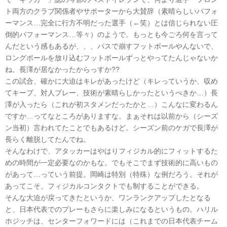
ト両方のクラブ関係者やサポーターから大賛辞（素晴らしいパフォ
ーマンス…完全に行方不明だった選手（←笑）とは信じられない圧
倒的パフォーマンス…等々）のようで。もっとも今ごろ何を言って
んだという感もあるが、、、パスで崩すフットボールやんないで、
ロングボールを放り込むフットボールずっとやってたんじゃないか
ね。長澤が居なかったからっすか??
この試合、確かに大迫はキレがあったけど（キレっていうか、収め
てキープ、対人プレー、技術が素晴らしかったというべきか…）長
澤が入ったら（これが初スタメンだったかと…）こんなに変わるん
ですか…ってなところがありますな。まぁそれは以前から（シーズ
ン当初）言われてたことでもあるけど。シーズン前のケガで長澤が
長らく離脱してたんでね。
そんなわけで、アタッカーはやはりフィジカル的にフィットするた
めの時間が一定必要なのかもな。でもそこでまず技術的に高いもの
があって…っていう前提。岡崎は特別（特殊）な例だろう。それが
あってこそ、フィジカルコンタクトでも制することができる。
そんな大迫が戻ってきたというか、ワンランクアップしたとなる
と、日本代表でのプレーもさらに楽しみになるというもの。ハリル
ホジッチは、センターフォワードには（これまでの日本代表チーム