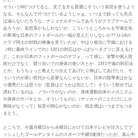
そういうMCつけてると、見てる方も普通にそういう表現を使うよう
なる。そんなんで片づけているようじゃぁ、いつまで経っても失点
は減らないだろうな、ナショナルチームであろうがクラブチームで
あろうが。妄想系かもしれないが、こういうところからも守備文化
の希薄な日本のフットボールの一端が見えたりしないか?? U-18の
クラブ同士の対戦の映像を見ていたが、やはり相当に守備における
（特に最終ラインでの）1対1の対応はやっぱりヘタクソに見えるけ
ど。これが日本のフットボールのデフォ、って感じ。攻撃や個人技
術だけでなく、競り合いでの身体の使い方とか、1対1守備の対応法
とか、もうちょっと教えたり伝えてあげたり伸ばしてあげたり、そ
ういうのが若い世代から必要なんじゃないか。日本の指導者はかな
り優秀だとは思うが（監督はどうかは別として）そういう部分では
遅れているのは、ノウハウがないのか、身体運動自体やメカニズム
や身体のサバキとか…そういうものに（サッカーのことだけにしか
興味がなくって）知見や関心がないのか、残念感はいつまでもつき
まとう。
ところで、今週月曜日から水曜日にかけて日本テレビが注力してプ
ッシュしたゴールデンタイムのスポーツ中継3連弾だったが、真ん中