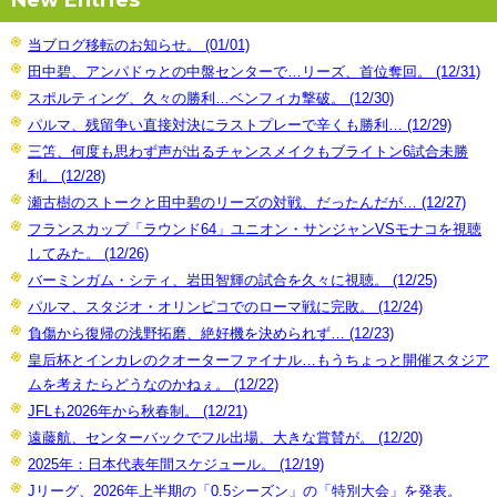
New Entries
当ブログ移転のお知らせ。 (01/01)
田中碧、アンパドゥとの中盤センターで…リーズ、首位奪回。 (12/31)
スポルティング、久々の勝利…ベンフィカ撃破。 (12/30)
パルマ、残留争い直接対決にラストプレーで辛くも勝利… (12/29)
三笘、何度も思わず声が出るチャンスメイクもブライトン6試合未勝
利。 (12/28)
瀬古樹のストークと田中碧のリーズの対戦、だったんだが… (12/27)
フランスカップ「ラウンド64」ユニオン・サンジャンVSモナコを視聴
してみた。 (12/26)
バーミンガム・シティ、岩田智輝の試合を久々に視聴。 (12/25)
パルマ、スタジオ・オリンピコでのローマ戦に完敗。 (12/24)
負傷から復帰の浅野拓磨、絶好機を決められず… (12/23)
皇后杯とインカレのクオーターファイナル…もうちょっと開催スタジア
ムを考えたらどうなのかねぇ。 (12/22)
JFLも2026年から秋春制。 (12/21)
遠藤航、センターバックでフル出場、大きな賞賛が。 (12/20)
2025年：日本代表年間スケジュール。 (12/19)
Jリーグ、2026年上半期の「0.5シーズン」の「特別大会」を発表。