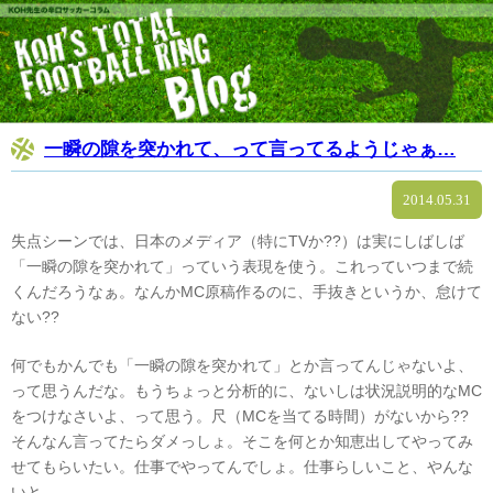
一瞬の隙を突かれて、って言ってるようじゃぁ…
2014.05.31
失点シーンでは、日本のメディア（特にTVか??）は実にしばしば
「一瞬の隙を突かれて」っていう表現を使う。これっていつまで続
くんだろうなぁ。なんかMC原稿作るのに、手抜きというか、怠けて
ない??
何でもかんでも「一瞬の隙を突かれて」とか言ってんじゃないよ、
って思うんだな。もうちょっと分析的に、ないしは状況説明的なMC
をつけなさいよ、って思う。尺（MCを当てる時間）がないから??
そんなん言ってたらダメっしょ。そこを何とか知恵出してやってみ
せてもらいたい。仕事でやってんでしょ。仕事らしいこと、やんな
いと。