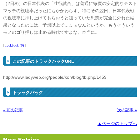
（2日め）の日本代表の「壮行試合」は普通に毎度の安定的なテスト
マッチの視聴率だったにもかかわらず、特にその翌日、日本代表戦
の視聴率に押し上げてもらおうと狙っていた思惑が完全に外れた結
果となったのには、予想以上で…まぁなんというか。もうそういう
モノのゴリ押しは止める時代ですよな。本当に。
|
trackback (0)
|
この記事のトラックバックURL
http://www.ladyweb.org/people/koh/blog/tb.php/1459
トラックバック
« 前の記事
次の記事 »
▲ページのトップへ