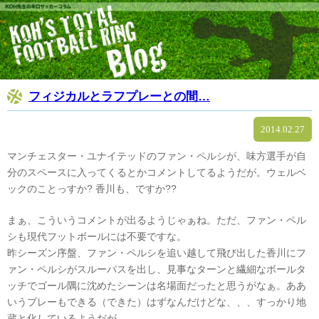
フィジカルとラフプレーとの間…
2014.02.27
マンチェスター・ユナイテッドのファン・ペルシが、味方選手が自
分のスペースに入ってくるとかコメントしてるようだが。ウェルベ
ックのことっすか? 香川も、ですか??
まぁ、こういうコメントが出るようじゃぁね。ただ、ファン・ペル
シも現代フットボールには不要ですな。
昨シーズン序盤、ファン・ペルシを追い越して飛び出した香川にフ
ァン・ペルシがスルーパスを出し、見事なターンと繊細なボールタ
ッチでゴール隅に沈めたシーンは名場面だったと思うがなぁ。ああ
いうプレーもできる（できた）はずなんだけどな、、、すっかり地
蔵と化しているようだが。