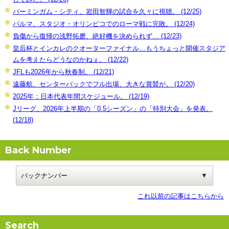
バーミンガム・シティ、岩田智輝の試合を久々に視聴。 (12/25)
パルマ、スタジオ・オリンピコでのローマ戦に完敗。 (12/24)
負傷から復帰の浅野拓磨、絶好機を決められず… (12/23)
皇后杯とインカレのクオーターファイナル…もうちょっと開催スタジア
ムを考えたらどうなのかねぇ。 (12/22)
JFLも2026年から秋春制。 (12/21)
遠藤航、センターバックでフル出場、大きな賞賛が。 (12/20)
2025年：日本代表年間スケジュール。 (12/19)
Jリーグ、2026年上半期の「0.5シーズン」の「特別大会」を発表。
(12/18)
Back Number
これ以前の記事はこちらから
Search