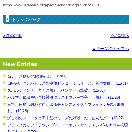
http://www.ladyweb.org/people/koh/blog/tb.php/1366
トラックバック
« 前の記事
次の記事 »
▲ページのトップへ
New Entries
当ブログ移転のお知らせ。 (01/01)
田中碧、アンパドゥとの中盤センターで…リーズ、首位奪回。 (12/31)
スポルティング、久々の勝利…ベンフィカ撃破。 (12/30)
パルマ、残留争い直接対決にラストプレーで辛くも勝利… (12/29)
三笘、何度も思わず声が出るチャンスメイクもブライトン6試合未勝
利。 (12/28)
瀬古樹のストークと田中碧のリーズの対戦、だったんだが… (12/27)
フランスカップ「ラウンド64」ユニオン・サンジャンVSモナコを視聴
してみた。 (12/26)