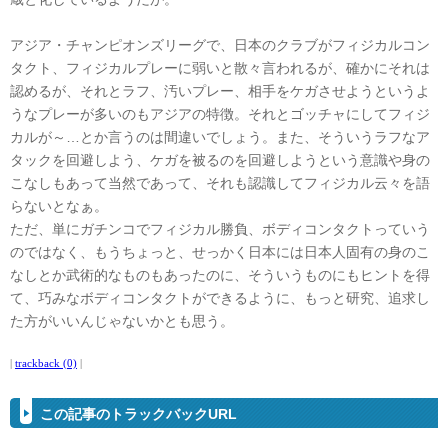
アジア・チャンピオンズリーグで、日本のクラブがフィジカルコン
タクト、フィジカルプレーに弱いと散々言われるが、確かにそれは
認めるが、それとラフ、汚いプレー、相手をケガさせようというよ
うなプレーが多いのもアジアの特徴。それとゴッチャにしてフィジ
カルが～…とか言うのは間違いでしょう。また、そういうラフなア
タックを回避しよう、ケガを被るのを回避しようという意識や身の
こなしもあって当然であって、それも認識してフィジカル云々を語
らないとなぁ。
ただ、単にガチンコでフィジカル勝負、ボディコンタクトっていう
のではなく、もうちょっと、せっかく日本には日本人固有の身のこ
なしとか武術的なものもあったのに、そういうものにもヒントを得
て、巧みなボディコンタクトができるように、もっと研究、追求し
た方がいいんじゃないかとも思う。
|
trackback (0)
|
この記事のトラックバックURL