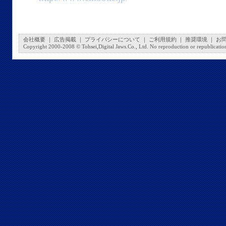
会社概要
｜
広告掲載
｜
プライバシーについて
｜
ご利用規約
｜
推奨環境
｜
お
Copyright 2000-2008 © Tohsei,Digital Jaws.Co., Ltd. No reproduction or republication