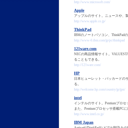
http://www.microsoft.com/
Apple
アップルのサイト。ニュースや、製品
http://www.apple.co.jp/
ThinkPad
IBMのノートパソコン、Think
http://www-6.ibm.com/jp/pc/thinkpad
121ware.com
NECの商品情報サイト。VALUE
ることもできる。
http://121ware.com/
HP
日本ヒューレット・パッカードの
る。
http://welcome.hp.com/country/jp/jpn/
intel
インテルのサイト。Pentium
また、Pentiumプロセッサ搭載
http://www.intel.co.jp/
IBM Japan
AptivaやThinkPadなどで