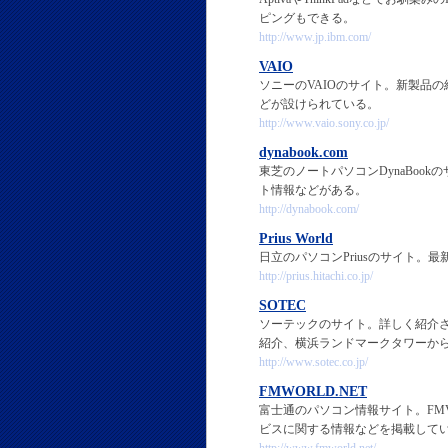
ピングもできる。
http://www.jp.ibm.com/
VAIO
ソニーのVAIOのサイト。新製品
どが設けられている。
http://www.vaio.sony.co.jp/
dynabook.com
東芝のノートパソコンDynaBo
ト情報などがある。
http://dynabook.com/
Prius World
日立のパソコンPriusのサイト
http://prius.hitachi.co.jp/
SOTEC
ソーテックのサイト。詳しく紹介
紹介、横浜ランドマークタワーか
http://www.sotec.co.jp/
FMWORLD.NET
富士通のパソコン情報サイト。FM
ビスに関する情報などを掲載して