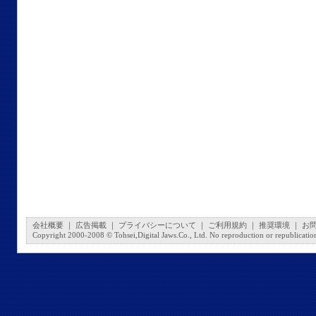
会社概要
｜
広告掲載
｜
プライバシーについて
｜
ご利用規約
｜
推奨環境
｜
お
Copyright 2000-2008 © Tohsei,Digital Jaws.Co., Ltd. No reproduction or republication