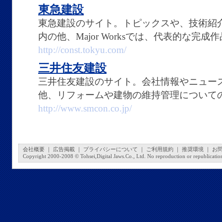
東急建設
東急建設のサイト。トピックスや、技術紹
内の他、Major Worksでは、代表的な完
http://const.tokyu.com/
三井住友建設
三井住友建設のサイト。会社情報やニュー
他、リフォームや建物の維持管理について
http://www.smcon.co.jp/
会社概要
｜
広告掲載
｜
プライバシーについて
｜
ご利用規約
｜
推奨環境
｜
お
Copyright 2000-2008 © Tohsei,Digital Jaws.Co., Ltd. No reproduction or republication