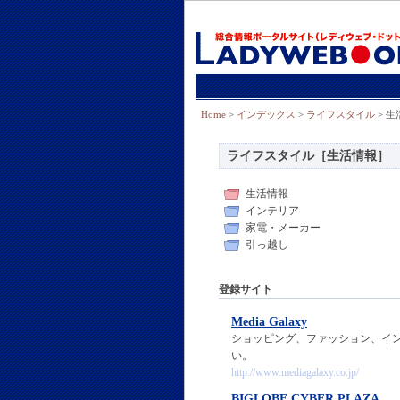
Home
>
インデックス
>
ライフスタイル
> 生
ライフスタイル［生活情報］
生活情報
インテリア
家電・メーカー
引っ越し
登録サイト
Media Galaxy
ショッピング、ファッション、イ
い。
http://www.mediagalaxy.co.jp/
BIGLOBE CYBER PLAZA