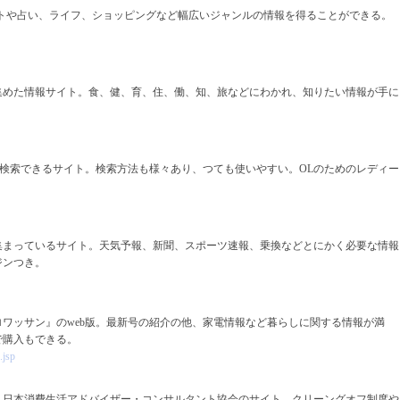
メントや占い、ライフ、ショッピングなど幅広いジャンルの情報を得ることができる。
集めた情報サイト。食、健、育、住、働、知、旅などにわかれ、知りたい情報が手に
を検索できるサイト。検索方法も様々あり、つても使いやすい。OLのためのレディー
。
集まっているサイト。天気予報、新聞、スポーツ速報、乗換などとにかく必要な情報
ジンつき。
ワッサン』のweb版。最新号の紹介の他、家電情報など暮らしに関する情報が満
で購入もできる。
.jsp
、日本消費生活アドバイザー・コンサルタント協会のサイト。クリーングオフ制度や