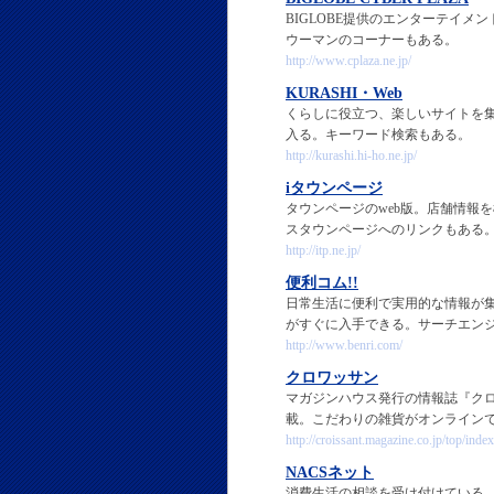
BIGLOBE提供のエンターテイ
ウーマンのコーナーもある。
http://www.cplaza.ne.jp/
KURASHI・Web
くらしに役立つ、楽しいサイトを
入る。キーワード検索もある。
http://kurashi.hi-ho.ne.jp/
iタウンページ
タウンページのweb版。店舗情報
スタウンページへのリンクもある
http://itp.ne.jp/
便利コム!!
日常生活に便利で実用的な情報が
がすぐに入手できる。サーチエン
http://www.benri.com/
クロワッサン
マガジンハウス発行の情報誌『クロ
載。こだわりの雑貨がオンライン
http://croissant.magazine.co.jp/top/index
NACSネット
消費生活の相談を受け付けている