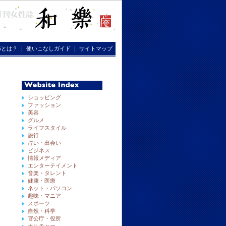
RGとは？
｜
使いこなしガイド
｜
サイトマップ