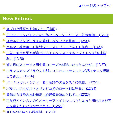
▲ページのトップへ
New Entries
当ブログ移転のお知らせ。 (01/01)
田中碧、アンパドゥとの中盤センターで…リーズ、首位奪回。 (12/31)
スポルティング、久々の勝利…ベンフィカ撃破。 (12/30)
パルマ、残留争い直接対決にラストプレーで辛くも勝利… (12/29)
三笘、何度も思わず声が出るチャンスメイクもブライトン6試合未勝
利。 (12/28)
瀬古樹のストークと田中碧のリーズの対戦、だったんだが… (12/27)
フランスカップ「ラウンド64」ユニオン・サンジャンVSモナコを視聴
してみた。 (12/26)
バーミンガム・シティ、岩田智輝の試合を久々に視聴。 (12/25)
パルマ、スタジオ・オリンピコでのローマ戦に完敗。 (12/24)
負傷から復帰の浅野拓磨、絶好機を決められず… (12/23)
皇后杯とインカレのクオーターファイナル…もうちょっと開催スタジア
ムを考えたらどうなのかねぇ。 (12/22)
JFLも2026年から秋春制。 (12/21)