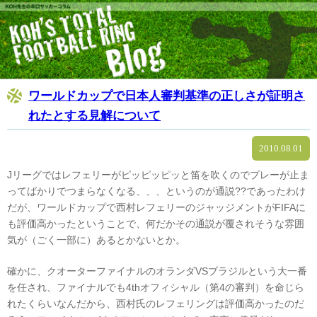
ワールドカップで日本人審判基準の正しさが証明さ
れたとする見解について
2010.08.01
Jリーグではレフェリーがピッピッピッと笛を吹くのでプレーが止ま
ってばかりでつまらなくなる、、、というのが通説??であったわけ
だが、ワールドカップで西村レフェリーのジャッジメントがFIFAに
も評価高かったということで、何だかその通説が覆されそうな雰囲
気が（ごく一部に）あるとかないとか。
確かに、クオーターファイナルのオランダVSブラジルという大一番
を任され、ファイナルでも4thオフィシャル（第4の審判）を命じら
れたくらいなんだから、西村氏のレフェリングは評価高かったのだ