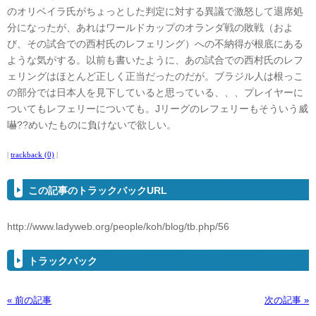
のオリベイラ氏がちょっとした判定に対する異議で激怒して退席処
分になったが、あれはワールドカップのオランダ戦の敗戦（およ
び、その試合での西村氏のレフェリング）への不納得が根底にある
ような気がする。以前も書いたように、あの試合での西村氏のレフ
ェリングはほとんど正しく正当だったのだが。ブラジル人は根っこ
の部分では日本人を見下していると思っている、、、プレイヤーに
ついてもレフェリーについても。Jリーグのレフェリーもそういう威
嚇??めいたものに負けないで欲しい。
|
trackback (0)
|
この記事のトラックバックURL
http://www.ladyweb.org/people/koh/blog/tb.php/56
トラックバック
« 前の記事
次の記事 »