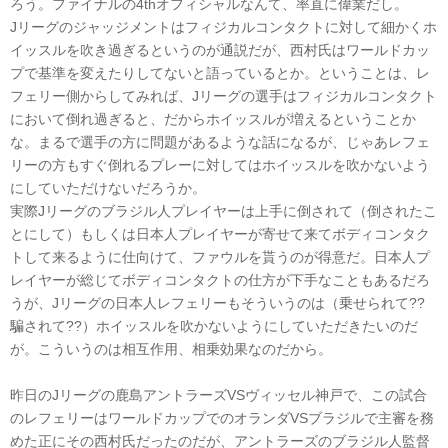
ろう。ファイナルの4thオフィシャルなんて、率直に偉業だし。
Jリーグのジャッジメントはフィジカルコンタクトに対して細かくホ
イッスルを吹き過ぎるというのが通説だが、西村氏はワールドカッ
プで基準を変えたりしてないと語っているとか。ということは、レ
フェリー側からしてみれば、Jリーグの選手はフィジカルコンタクト
において倒れ過ぎると、だからホイッスルが増えるということか
な。まるで選手の方に問題があるような話になるが、じゃあレフェ
リーの方もすぐ倒れるプレーに対してはホイッスルを吹かないよう
にしていただけないだろうか。
実際Jリーグのブラジル人プレイヤーは上手に倒されて（倒されたこ
とにして）もしくは日本人プレイヤーが寄せて来てボディコンタク
トして来るように仕向けて、ファウルを貰うのが得意だ。日本人プ
レイヤーが総じてボディコンタクトの仕方が下手なこともあるだろ
うが、Jリーグの日本人レフェリーもそういうのは（乗せられて??
騙されて??）ホイッスルを吹かないようにしていただきたいのだ
が。こういうのは相互作用、相乗効果なのだから。
昨日のJリーグの鹿島アントラーズVSヴィッセル神戸で、この試合
のレフェリーはワールドカップでのオランダVSブラジルで主審を務
めた正にその西村氏だったのだが、アントラーズのブラジル人監督