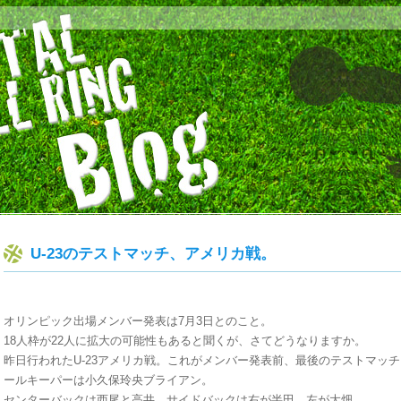
U-23のテストマッチ、アメリカ戦。
オリンピック出場メンバー発表は7月3日とのこと。
18人枠が22人に拡大の可能性もあると聞くが、さてどうなりますか。
昨日行われたU-23アメリカ戦。これがメンバー発表前、最後のテストマッチ。
ールキーパーは小久保玲央ブライアン。
センターバックは西尾と高井、サイドバックは右が半田、左が大畑。