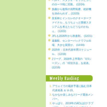
パルマ、スタジオ・オリンピコで
のローマ戦に完敗。 (12/24)
負傷から復帰の浅野拓磨、絶好機
を決められず… (12/23)
皇后杯とインカレのクオーターフ
ァイナル…もうちょっと開催スタ
ジアムを考えたらどうなのかね
ぇ。 (12/22)
JFLも2026年から秋春制。 (12/21)
遠藤航、センターバックでフル出
場、大きな賞賛が。 (12/20)
2025年：日本代表年間スケジュー
ル。 (12/19)
Jリーグ、2026年上半期の「0.5シ
ーズン」の「特別大会」を発表。
(12/18)
アウェイでの最終予選に臨む日本
代表発表 ＆ U-19。
なかなか楽しみなJリーグ選抜メン
バー。
やっぱり、2019年のACLは2クラブ