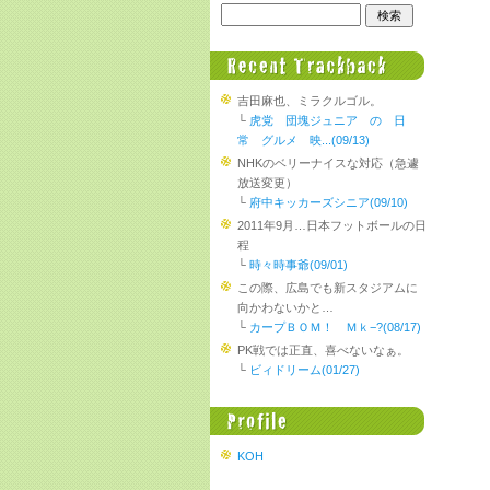
吉田麻也、ミラクルゴル。
└
虎党 団塊ジュニア の 日
常 グルメ 映...(09/13)
NHKのベリーナイスな対応（急遽
放送変更）
└
府中キッカーズシニア(09/10)
2011年9月…日本フットボールの日
程
└
時々時事爺(09/01)
この際、広島でも新スタジアムに
向かわないかと…
└
カープＢＯＭ！ Ｍｋ−?(08/17)
PK戦では正直、喜べないなぁ。
└
ビィドリーム(01/27)
KOH