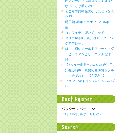
がプレーオフに臨まなくてはなら
ないことが明らかに…
ところで柴崎岳のケガはどうなん
だ??
明日朝5時キックオフ、ベルギー
戦。
コンフェデに続いて「なでしこ」
セリエA開幕、冨安はセンターバッ
クでプレー。
旗手、初のオールドファーム・ダ
ービーでアンビリーバブルな活
躍。
【#もう一度見たいあの試合】手に
汗握る熱戦！真夏の名勝負をフル
マッチでお届け【全5試合】
フランスVSドイツでのエジルのプ
レー
これ以前の記事はこちらから