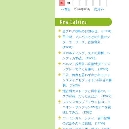
30
31
<<前月
2026年08月
次月>>
当ブログ移転のお知らせ。 (01/01)
田中碧、アンパドゥとの中盤セン
ターで…リーズ、首位奪回。
(12/31)
スポルティング、久々の勝利…ベ
ンフィカ撃破。 (12/30)
パルマ、残留争い直接対決にラス
トプレーで辛くも勝利… (12/29)
三笘、何度も思わず声が出るチャ
ンスメイクもブライトン6試合未勝
利。 (12/28)
瀬古樹のストークと田中碧のリー
ズの対戦、だったんだが… (12/27)
フランスカップ「ラウンド64」ユ
ニオン・サンジャンVSモナコを視
聴してみた。 (12/26)
バーミンガム・シティ、岩田智輝
の試合を久々に視聴。 (12/25)