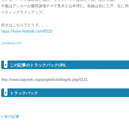
中盤はアンカーが藤田譲瑠チマで荒木と山本理仁。前線は右に三戸、左に斉
ーティングラインアップ。
続きはこちらでどうぞ。。。
https://kohs-football.com/8311/
|
trackback (0)
|
この記事のトラックバックURL
http://www.ladyweb.org/people/koh/blog/tb.php/5131
トラックバック
« 前の記事