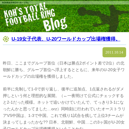
U-19女子代表、U-20ワールドカップ出場権獲得。
2011.10.14
昨日、ここまでグループ首位（日本は勝点2ポイント差で2位）の北
朝鮮に勝ち、グループ首位へ浮上するとともに、来年のU-20女子ワ
ールドカップの出場権を獲得しました。
前半に先制して1-0で折り返し、後半に追加点、1点返されるがダメ
押しという何と理想的な展開。（←一夜明けて公式にチェックする
と2-1だった模様。ネットで追いかけていたんで、てっきり3-1にな
ったんかと思ってました…orz）同時刻に行われていたオーストラリ
アVS中国は、1-3で中国。これで残り1試合を残して上位3チームが
決まってしまったかな?? 日本、北朝鮮、中国…この3ヶ国がU-20女
子ワールドカップ出場権獲得ということかな。