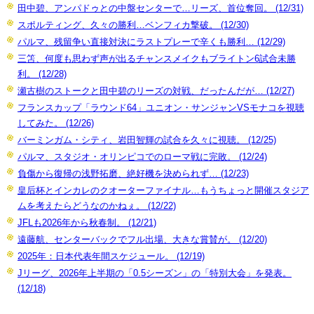
田中碧、アンパドゥとの中盤センターで…リーズ、首位奪回。 (12/31)
スポルティング、久々の勝利…ベンフィカ撃破。 (12/30)
パルマ、残留争い直接対決にラストプレーで辛くも勝利… (12/29)
三笘、何度も思わず声が出るチャンスメイクもブライトン6試合未勝
利。 (12/28)
瀬古樹のストークと田中碧のリーズの対戦、だったんだが… (12/27)
フランスカップ「ラウンド64」ユニオン・サンジャンVSモナコを視聴
してみた。 (12/26)
バーミンガム・シティ、岩田智輝の試合を久々に視聴。 (12/25)
パルマ、スタジオ・オリンピコでのローマ戦に完敗。 (12/24)
負傷から復帰の浅野拓磨、絶好機を決められず… (12/23)
皇后杯とインカレのクオーターファイナル…もうちょっと開催スタジア
ムを考えたらどうなのかねぇ。 (12/22)
JFLも2026年から秋春制。 (12/21)
遠藤航、センターバックでフル出場、大きな賞賛が。 (12/20)
2025年：日本代表年間スケジュール。 (12/19)
Jリーグ、2026年上半期の「0.5シーズン」の「特別大会」を発表。
(12/18)