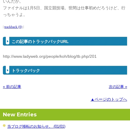
いんだが。
ファイナルは1月5日、国立競技場。世間は仕事初めだろうけど、行
っちゃうよ。
|
trackback (0)
|
この記事のトラックバックURL
http://www.ladyweb.org/people/koh/blog/tb.php/201
トラックバック
« 前の記事
次の記事 »
▲ページのトップへ
New Entries
当ブログ移転のお知らせ。 (01/01)