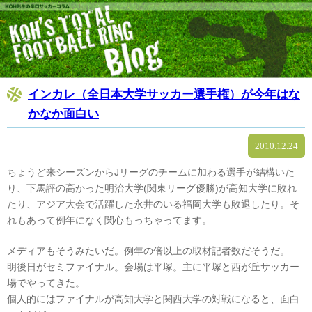
インカレ（全日本大学サッカー選手権）が今年はな
かなか面白い
2010.12.24
ちょうど来シーズンからJリーグのチームに加わる選手が結構いた
り、下馬評の高かった明治大学(関東リーグ優勝)が高知大学に敗れ
たり、アジア大会で活躍した永井のいる福岡大学も敗退したり。そ
れもあって例年になく関心もっちゃってます。
メディアもそうみたいだ。例年の倍以上の取材記者数だそうだ。
明後日がセミファイナル。会場は平塚。主に平塚と西が丘サッカー
場でやってきた。
個人的にはファイナルが高知大学と関西大学の対戦になると、面白