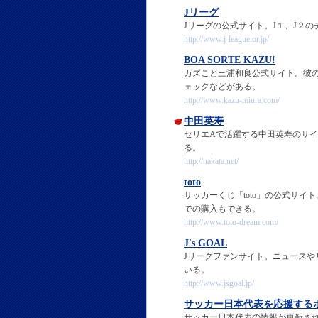
Jリーグ
Jリーグの公式サイト。J１、J２
http://www.j-league.or.jp/
BOA SORTE KAZU!
カズこと三浦和良公式サイト。彼
ェックなどがある。
http://www.kazu-miura.com/
中田英寿
セリエAで活躍する中田英寿のサ
る。
http://nakata.net/
toto
サッカーくじ「toto」の公式サイ
での購入もできる。
http://www.toto-dream.com/
J's GOAL
Jリーグファンサイト。ニュース
いる。
http://www.jsgoal.jp/
サッカー日本代表を応援する
サッカー日本代表の情報が更新され