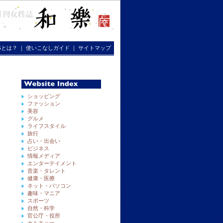
RGとは？
｜
使いこなしガイド
｜
サイトマップ