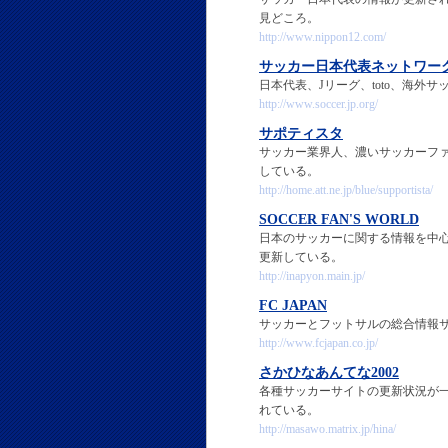
見どころ。
http://www.nippon12.com/
サッカー日本代表ネットワー
日本代表、Jリーグ、toto、海
http://www.soccer.jp.org/
サポティスタ
サッカー業界人、濃いサッカーフ
している。
http://home.att.ne.jp/blue/supportista/
SOCCER FAN'S WORLD
日本のサッカーに関する情報を中心に
更新している。
http://inapyon.main.jp/
FC JAPAN
サッカーとフットサルの総合情報
http://www.fcjapan.co.jp/
さかひなあんてな2002
各種サッカーサイトの更新状況が
れている。
http://masawo.matrix.jp/hina/