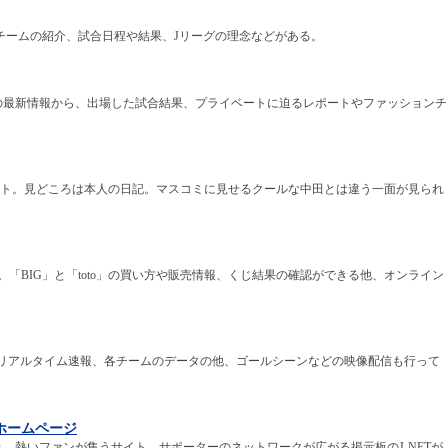
のチームの紹介、試合日程や結果、Jリーグの理念などがある。
の最新情報から、出場した試合結果、プライベートに迫るレポートやファッションチ
イト。見どころは本人の日記。マスコミに見せるクールな中田とは違う一面が見られ
ト。「BIG」と「toto」の買い方や販売情報、くじ結果の確認ができる他、オンライン
やリアルタイム速報、各チームのデータの他、ゴールシーンなどの映像配信も行って
ホームページ
、熱いファンが集うサイト。サポーターのネットワークが広がる掲示板のJ-NETが