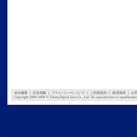
会社概要
｜
広告掲載
｜
プライバシーについて
｜
ご利用規約
｜
推奨環境
｜
お
Copyright 2000-2008 © Tohsei,Digital Jaws.Co., Ltd. No reproduction or republication