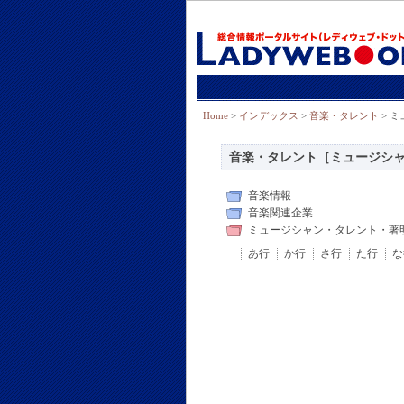
Home
>
インデックス
>
音楽・タレント
> 
音楽・タレント［ミュージシ
音楽情報
音楽関連企業
ミュージシャン・タレント・著
あ行
か行
さ行
た行
な