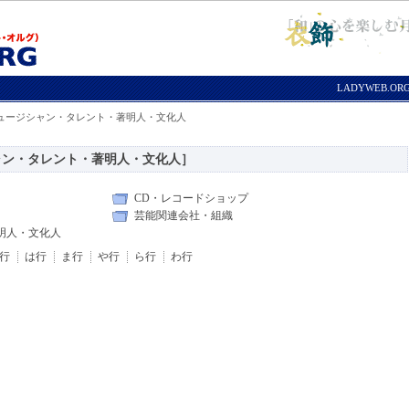
LADYWEB.O
ミュージシャン・タレント・著明人・文化人
ャン・タレント・著明人・文化人］
CD・レコードショップ
芸能関連会社・組織
明人・文化人
行
は行
ま行
や行
ら行
わ行