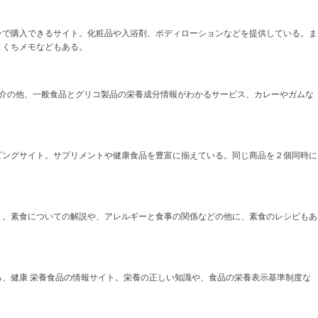
ンで購入できるサイト。化粧品や入浴剤、ボディローションなどを提供している。ま
とくちメモなどもある。
紹介の他、一般食品とグリコ製品の栄養成分情報がわかるサービス、カレーやガムな
ピングサイト。サプリメントや健康食品を豊富に揃えている。同じ商品を２個同時に
。
ト。素食についての解説や、アレルギーと食事の関係などの他に、素食のレシピもあ
る、健康 栄養食品の情報サイト。栄養の正しい知識や、食品の栄養表示基準制度な