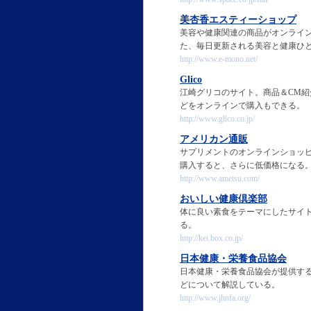
美杏香エスティーショップ
美容や健康関連の商品がオンライ
た、毎日更新される美容と健康ひ
http://www.e-mono.net/
Glico
江崎グリコのサイト。商品＆CM
どをオンラインで購入もできる。
http://www.glico.co.jp/
アメリカン通販
サプリメントのオンラインショッ
購入すると、さらに低価格になる
http://www.ametsu.com/
おいしい健康倶楽部
体に良い素食をテーマにしたサイ
る。
http://kei.box.co.jp/
日本健康・栄養食品協会
日本健康・栄養食品協会が提供す
どについて解説している。
http://www.jhnfa.org/