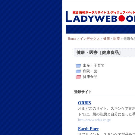
Home
>
インデックス
>
健康・医療
> 健康食
健康・医療［健康食品］
出産・子育て
病院・薬
健康食品
登録サイト
ORBIS
オルビスのサイト。スキンケア化
トでは、肌の状態と自分に合った
http://www.orbis.co.jp/
Eaeth Pure
サプリメント、スキンケア製品を