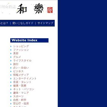
RGとは？
｜
使いこなしガイド
｜
サイトマップ