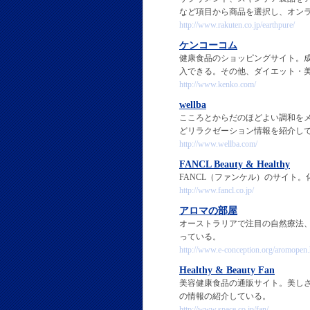
など項目から商品を選択し、オン
http://www.rakuten.co.jp/earthpure/
ケンコーコム
健康食品のショッピングサイト。
入できる。その他、ダイエット・
http://www.kenko.com/
wellba
こころとからだのほどよい調和を
どリラクゼーション情報を紹介し
http://www.wellba.com/
FANCL Beauty & Healthy
FANCL（ファンケル）のサイト
http://www.fancl.co.jp/
アロマの部屋
オーストラリアで注目の自然療法
っている。
http://www.e-conception.org/aromopen.
Healthy & Beauty Fan
美容健康食品の通販サイト。美し
の情報の紹介している。
http://www.space.co.jp/fan/