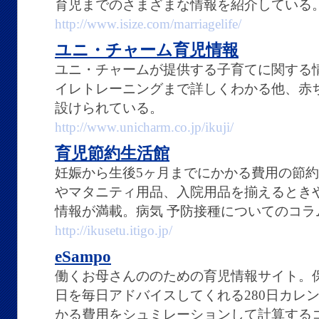
育児までのさまざまな情報を紹介している
http://www.isize.com/marriagelife/
ユニ・チャーム育児情報
ユニ・チャームが提供する子育てに関する
イレトレーニングまで詳しくわかる他、赤
設けられている。
http://www.unicharm.co.jp/ikuji/
育児節約生活館
妊娠から生後5ヶ月までにかかる費用の節
やマタニティ用品、入院用品を揃えるとき
情報が満載。病気 予防接種についてのコラ
http://ikusetu.itigo.jp/
eSampo
働くお母さんののための育児情報サイト。
日を毎日アドバイスしてくれる280日カレ
かる費用をシュミレーションして計算する