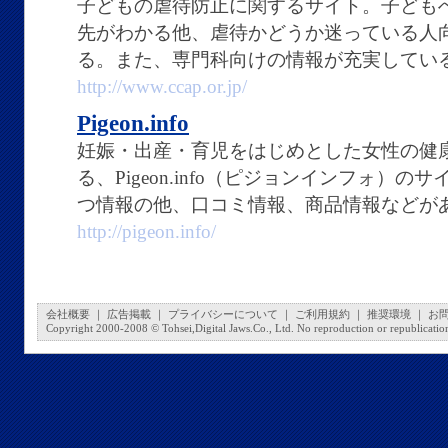
子どもの虐待防止に関するサイト。子ども
先がわかる他、虐待かどうか迷っている人
る。また、専門科向けの情報が充実してい
http://www.ccap.or.jp/
Pigeon.info
妊娠・出産・育児をはじめとした女性の健
る、Pigeon.info（ピジョンインフォ）
つ情報の他、口コミ情報、商品情報などが
http://pigeon.info/
会社概要
｜
広告掲載
｜
プライバシーについて
｜
ご利用規約
｜
推奨環境
｜
お
Copyright 2000-2008 © Tohsei,Digital Jaws.Co., Ltd. No reproduction or republication