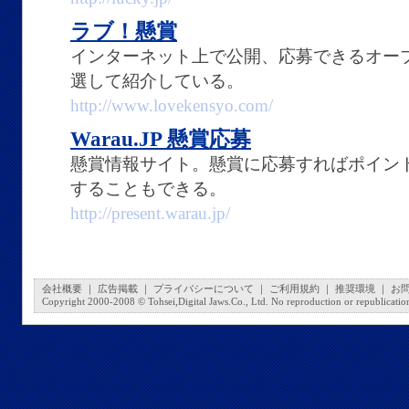
ラブ！懸賞
インターネット上で公開、応募できるオー
選して紹介している。
http://www.lovekensyo.com/
Warau.JP 懸賞応募
懸賞情報サイト。懸賞に応募すればポイン
することもできる。
http://present.warau.jp/
会社概要
｜
広告掲載
｜
プライバシーについて
｜
ご利用規約
｜
推奨環境
｜
お
Copyright 2000-2008 © Tohsei,Digital Jaws.Co., Ltd. No reproduction or republication