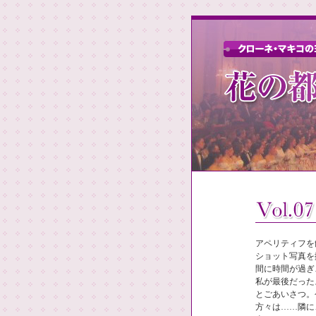
アペリティフを
ショット写真を
間に時間が過ぎ
私が最後だった
とごあいさつ。
方々は……隣に