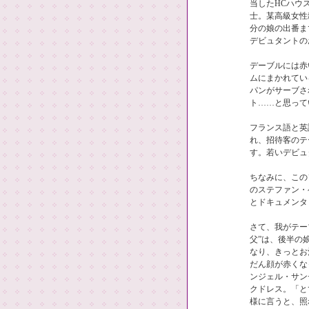
当したHCハウ
士。某高級女性
分の娘の出番ま
デビュタントの
デーブルには赤
ムにまかれてい
パンがサーブさ
ト……と思って
フランス語と英
れ、招待客のテ
す。若いデビュ
ちなみに、この
のステファン・
とドキュメンタ
さて、我がテー
父”は、後半の
なり、きっとお
だん顔が赤くな
ンジェル・サン
クドレス。「と
様に言うと、照