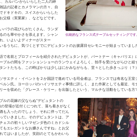
ス、カルバンからいらした二人の紳
雑誌の記者とカメラマンの方々、自
でドキドキの、スイスからいらした
お父様（実業家）、などなどです。
いバラの花びらがたくさん、ランダ
るのも華やかさを添えます。シャン
伝統的なフランス式テーブルセッティングです
れ、いよいよディナーがスター
いるうちに、気づくとすでにデビュタントのお披露目セレモニーが始まっていまし
語で名前とプロフィールを紹介されたデビュタントが、パートナー（キャバリエ）
ーブルの間をファッションショーのランウェイよろしく、拍手を受けながらひと組
タントたちも、この時ばかりは少しはにかみながらも、堂々とした歩きっぷり（？
ソサエティ・イベントを２か国語で進めている司会者は、フランスでは有名な王室
ベルン氏。ヨーロッパのハイソサエティ事情に詳しく、また作家としても最近、モ
リーを収めた「グレース・ケリー」を出版したという、マルチな活動をしている方
ブルの花嫁の父ならぬ“デビュタントの
娘の登場が近付くにつれて、落ち着きがなく
酒も入ったのでしょう、それに伴ってだん
っていきました。そのデビュタントは、ア
チェスの初々しいマゼンダ色のミカドシル
てもエレガントなお嬢さんですね」とお父
れてはいましたが、笑顔のとてもかわいら