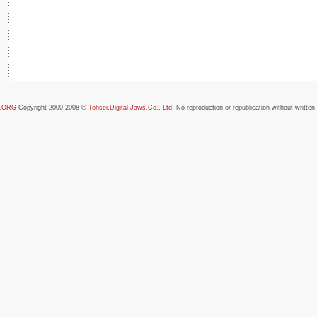
.ORG
Copyright 2000-2008 ©
Tohsei,Digital Jaws.Co., Ltd.
No reproduction or republication without written