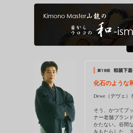
化石のような
Dewe（デヴェ
そう、かつてプ
ナー老舗ブラン
かたない。谷間
をもたらした、３