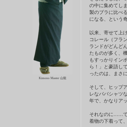
の中に集めてしま
製のブラに比べ
になる、という
以来、寄せて上
コレール（フラ
ランドがどんど
たものが多く、
もすっかりイン
ら！」と豪語し
ったのは、まさに
Kimono Master 山龍
そして、ヒップ
レなババシャツ
年で、かなりア
それなのに……
着物の下着って