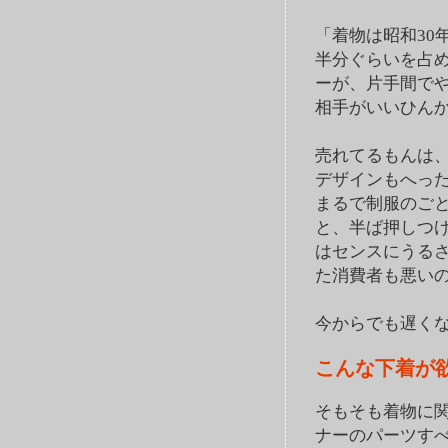
「着物は昭和30
半分ぐらいを占
ーが、片手間で
相手がいいひん
売れてるもんは
デザインもへっ
まるで制服のご
と、半ば押しつ
はセンスにうる
た消費者も悪い
今からでも遅く
こんな下着が
そもそも着物に
ナーのパーツす