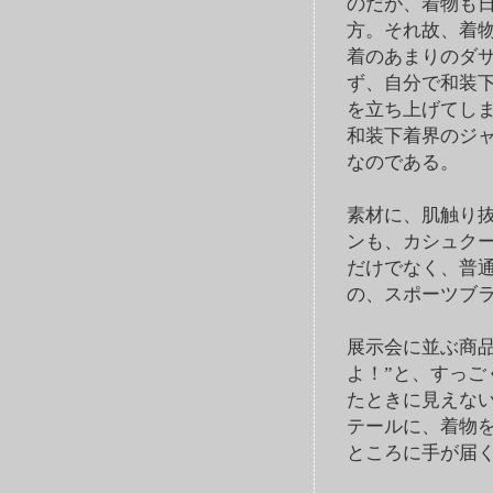
のだが、着物も
方。それ故、着
着のあまりのダ
ず、自分で和装
を立ち上げてし
和装下着界のジ
なのである。
素材に、肌触り
ンも、カシュク
だけでなく、普
の、スポーツブ
展示会に並ぶ商
よ！”と、すっ
たときに見えな
テールに、着物
ところに手が届