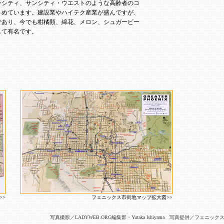
ンシティ、サンシティ・ウエストのような高齢者のコ
さめています。建設業やハイテク産業が盛んですが、
であり、今でも柑橘類、綿花、メロン、シュガービー
して有名です。
>>
フェニックス市街地マップ拡大図>>
写真撮影／LADYWEB.ORG編集部・Yutaka Ishiyama 写真提供／フェ