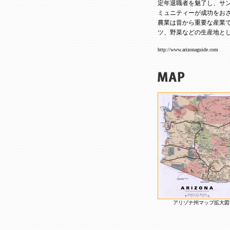
定年退職者を魅了し、サ
ミュニティーが成功をお
農業は昔から重要な産業
ツ、野菜などの生産地と
http://www.arizonaguide.com
アリゾナ州マップ拡大図