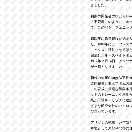
きました。
初期の開拓者のひとりDar
「不死鳥」のように、ホ
て、この地を「フェニッ
1887年に鉄道建設が始
た。1889年には、プレ
ニックスに移動させるほど
完成したルーズベルトダ
1912年２月14日、アリ
が州都となりました。
初代の知事George W.
道路整備と並んでダムの
トの育成に最適な気象条
ットのトレーニング基地
業が工場をアリゾナに建
ざまな航空会社のパイロ
び立っています。
アリゾナの乾燥した空気と
寒地として東部や北部に