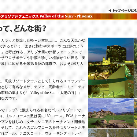
とカラッと乾燥した軽～い空気……。こんな天気がな
待できるという、まさに旅行やスポーツには夢のよう
the Sun 」と呼ばれる、アリゾナ州の州都フェニックスで
なサワロサボテンや砂漠の珍しい植物が生い茂る、美
漠）に広がる全米第６位の都市で、およそ280万人
。
に、高級リゾートタウンとして知られるスコッツデー
地として有名なメサ、テンピ、高齢者のコミュニティ
の集まりが「Valley of the Sun （太陽の谷）」
圏なのです。
でトップ5 に数えられる有名なゴルフリゾートで
ゴルフコースの数は実に180 コース。PGA トーナ
ープンをはじめ、女子、シニアのトーナメント開催地
。そして、これらのゴルフコースを持つリゾートホテ
ぞれプール、テニスコート、ウォーキング・トレイ