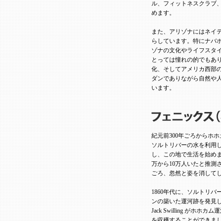
ル、フィットネスクラブ
めます。
また、アリゾナにはネイテ
らしています。特にナバホ
ゾナの文化やライフスタ
とっては憧れの的でもあ
化、そしてアメリカ西部
ダンでありながら自然や
います。
紀元前300年ごろからホ
ソルトリバーの水を利用
し、この地で生活を始めま
万から10万人いたと推測
ごろ、忽然と姿を消して
1860年代に、ソルトリ
ンの築いた運河跡を発見し
Jack Swilling 
を収穫することができまし