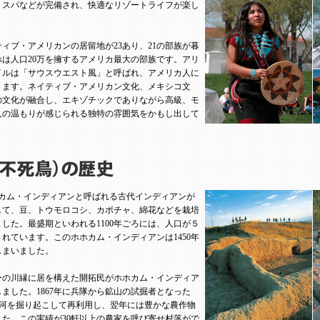
、スパなどが完備され、快適なリゾートライフが楽し
ィブ・アメリカンの居留地が23あり、21の部族が暮
は人口20万を擁するアメリカ最大の部族です。アリ
イルは「サウスウエスト風」と呼ばれ、アメリカ人に
ります。ネイティブ・アメリカン文化、メキシコ文
の文化が融合し、エキゾチックでありながら高級、モ
人の温もりが感じられる独特の雰囲気をかもし出して
ホカム・インディアンと呼ばれる古代インディアンが
して、豆、トウモロコシ、カボチャ、綿花などを栽培
した。最盛期といわれる1100年ごろには、人口が５
されています。このホホカム・インディアンは1450年
しまいました。
バーの川縁に居を構えた開拓民がホホカム・インディア
ました。1867年に兵隊から鉱山の試掘者となった
がホホカム運河を掘り起こして再利用し、翌年には豊かな農作物
た。この実績が30軒以上の農家を呼び寄せ村落がで