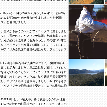
rel Duppaが、自らの灰から蘇るといわれる伝説の鳥
ホカム文明跡から未来都市が生まれることを予測し
クス」と名付けました。
まり、全米から多くの人々がフェニックスに集まりまし
スコットに置かれていたアリゾナ準州の州議事堂をフェ
、経済的にも政治的にも力をつけ、その後1911年に
ムがフェニックスの発展を確固たるものにしました。
ゾナがアメリカ合衆国42番目の州になり、フェニックス
P.Hunt は７期も知事を務めた実力者でした。労働問題や
建設にも尽力しました。第二次世界大戦時、パイロッ
件を備えていることから、フェニックスに空軍パイロ
が建設されました。そのため、航空関連産業や軍事産
設し、アリゾナ経済は急成長しました。今日でもさま
ットがアリゾナで飛行訓練を受けて、大空の勤務に飛
年間300日という晴天率、特に快適な冬の気候は避
住む人々の憧れの別荘地となりました。また、多くの