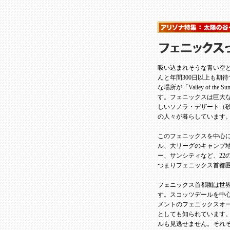
吸い込まれそうな青い空
んと年間300日以上も期
な場所が「Valley of 
す。フェニックスは巨大
しいソノラ・デザート（砂
の人々が暮らしています
このフェニックスを中心
ル、大リーグのキャンプ
ー、サンシティなど、22の市町
つまりフェニックス首都
フェニックス首都圏は世界
す。スコッツデールを中心に
メントのフェニックスオ
としても知られています
ルも見逃せません。それ