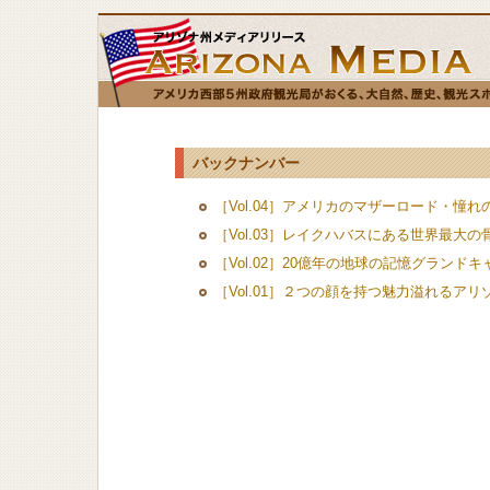
バックナンバー
［Vol.04］アメリカのマザーロード・憧れ
［Vol.03］レイクハバスにある世界最大
［Vol.02］20億年の地球の記憶グランド
［Vol.01］２つの顔を持つ魅力溢れるアリ