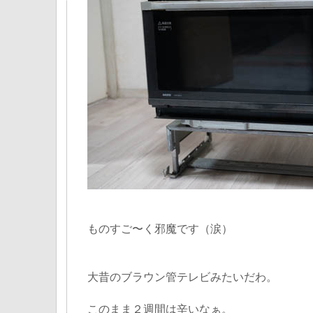
ものすご〜く邪魔です（涙）
大昔のブラウン管テレビみたいだわ。
このまま２週間は辛いなぁ。