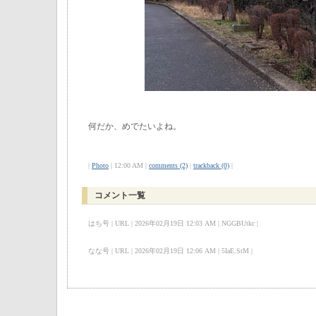
何だか、めでたいよね。
|
Photo
| 12:00 AM |
comments (2)
|
trackback (0)
|
コメント一覧
はち号 | URL | 2026年02月19日 12:03 AM | NGGBUtkc |
なな号 | URL | 2026年02月19日 12:06 AM | 5IaE.StM |