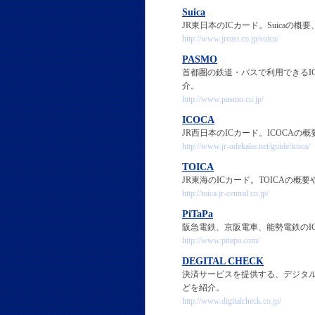
Suica
JR東日本のICカード。Suicaの
http://www.jreast.co.jp/suica/
PASMO
首都圏の鉄道・バスで利用できるI
介。
http://www.pasmo.co.jp/
ICOCA
JR西日本のICカード。ICOCA
http://www.jr-odekake.net/guide/icoca/
TOICA
JR東海のICカード。TOICAの
http://toica.jr-central.co.jp/
PiTaPa
阪急電鉄、京阪電車、能勢電鉄のIC
http://www.pitapa.com/
DEGITAL CHECK
決済サービスを提供する、デジタ
どを紹介。
http://www.digitalcheck.co.jp/