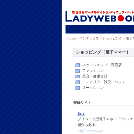
Home
>
インデックス
>
ショッピング
> 電子
ショッピング［電子マネー］
ネットショップ・百貨店
ファッション
美容・健康食品
インテリア・雑貨・ペット
オークション
登録サイト
Edy
プリペイド型電子マネー「Edy（エ
紹介もある。
http://www.edy.jp/